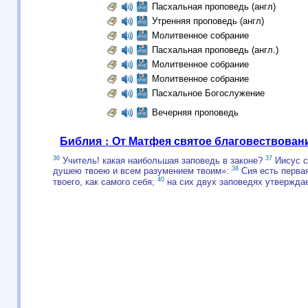
Пасхальная проповедь (англ)
Утренняя проповедь (англ)
Молитвенное собрание
Пасхальная проповедь (англ.)
Молитвенное собрание
Молитвенное собрание
Пасхальное Богослужение
Вечерняя проповедь
Библия : От Матфея святое благовествован
36
37
Учитель! какая наибольшая заповедь в законе?
Иисус с
38
душею твоею и всем разумением твоим»:
Сия есть перва
40
твоего, как самого себя;
на сих двух заповедях утверждае