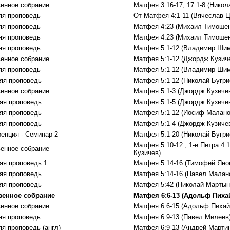
енное собрание
Матфея 3:16-17, 17:1-8 (Нико
яя проповедь
От Матфея 4:1-11 (Вячеслав Ц
яя проповедь
Матфея 4:23 (Михаил Тимошен
яя проповедь
Матфея 4:23 (Михаил Тимошен
яя проповедь
Матфея 5:1-12 (Владимир Ши
енное собрание
Матфея 5:1-12 (Джордж Кузич
яя проповедь
Матфея 5:1-12 (Владимир Ши
яя проповедь
Матфея 5:1-12 (Николай Бугри
енное собрание
Матфея 5:1-3 (Джордж Кузиче
яя проповедь
Матфея 5:1-5 (Джордж Кузиче
яя проповедь
Матфея 5:1-12 (Иосиф Малано
яя проповедь
Матфея 5:1-4 (Джордж Кузиче
енция - Семинар 2
Матфея 5:1-20 (Николай Бугри
Матфея 5:10-12 ; 1-е Петра 4:
енное собрание
Кузичев)
яя проповедь 1
Матфея 5:14-16 (Тимофей Яно
яя проповедь
Матфея 5:14-16 (Павел Малан
яя проповедь
Матфея 5:42 (Николай Мартын
венное собрание
Матфея 6:6-13 (Адольф Пиха
енное собрание
Матфея 6:6-15 (Адольф Пихай
яя проповедь
Матфея 6:9-13 (Павел Милеев
яя проповедь (англ)
Матфея 6:9-13 (Андрей Марти