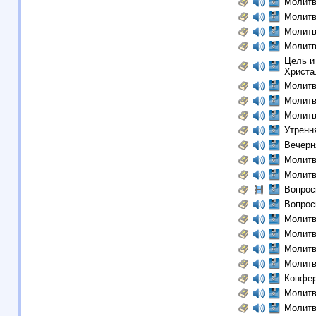
Молитв
Молитв
Молитв
Молитв
Цель и
Христа
Молитв
Молитв
Молитв
Утренн
Вечерн
Молитв
Молитв
Вопрос
Вопрос
Молитв
Молитв
Молитв
Молитв
Конфер
Молитв
Молитв