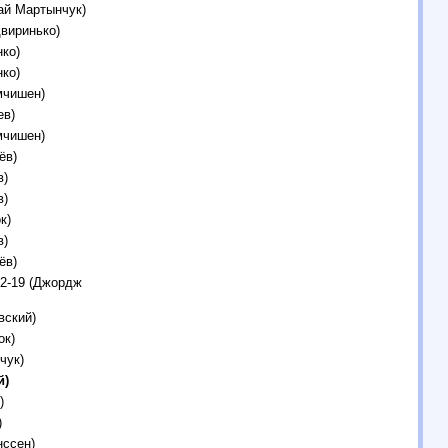
лай Мартынчук)
виринько)
ко)
ко)
мчишен)
ев)
мчишен)
ёв)
в)
в)
к)
в)
ёв)
12-19 (Джордж
вский)
ок)
чук)
й)
)
)
нссен)