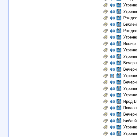
Утренн
Утренн
Рождес
Библей
Рождес
Утренн
Иосиф 
Утренн
Утренн
Вечерн
Вечерн
Утренн
Вечерн
Утренн
Утренн
Ирод В
Поклон
Вечерн
Библей
Утренн
Утренн