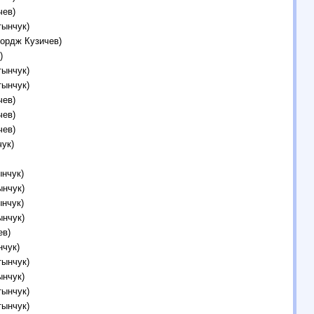
чев)
тынчук)
жордж Кузичев)
)
тынчук)
тынчук)
чев)
чев)
чев)
ук)
нчук)
ынчук)
нчук)
ынчук)
ев)
нчук)
тынчук)
ынчук)
тынчук)
тынчук)