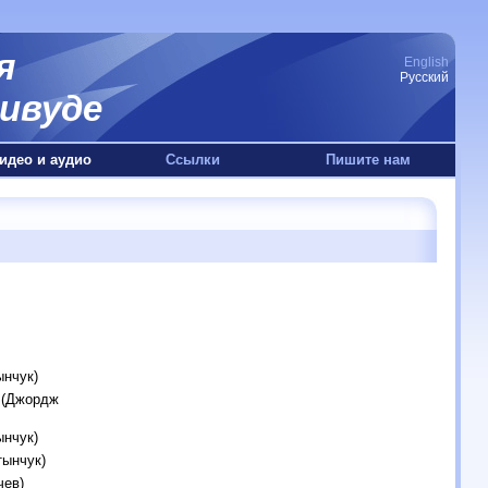
я
English
Русский
ивуде
идео и аудио
Ссылки
Пишите нам
ынчук)
2 (Джордж
ынчук)
тынчук)
чев)