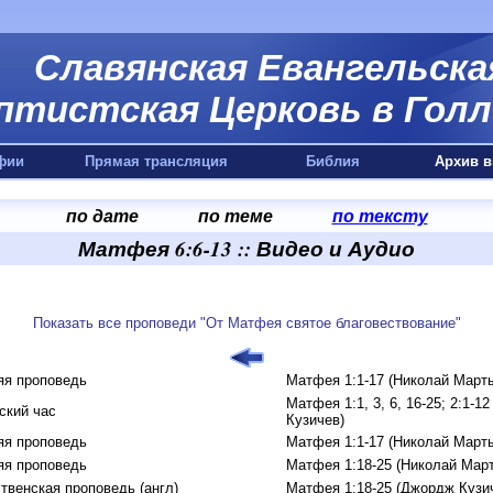
Славянская Евангельска
птистская Церковь в Голл
фии
Прямая трансляция
Библия
Архив в
по дате
по теме
по тексту
Матфея 6:6-13 :: Видео и Аудио
Показать все проповеди "От Матфея святое благовествование"
яя проповедь
Матфея 1:1-17 (Николай Март
Матфея 1:1, 3, 6, 16-25; 2:1-1
ский час
Кузичев)
яя проповедь
Матфея 1:1-17 (Николай Март
яя проповедь
Матфея 1:18-25 (Николай Мар
твенская проповедь (англ)
Матфея 1:18-25 (Джордж Кузи