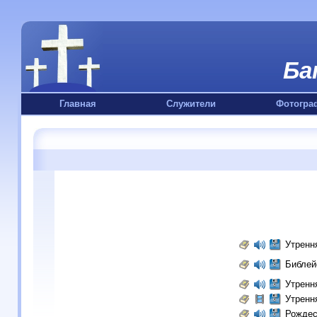
Ба
Главная
Служители
Фотогра
Утренн
Библей
Утренн
Утренн
Рождес