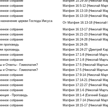
енное собрание
Матфея 15:29-39 (Николай Ма
енное собрание
Матфея 16:5-12 (Николай Мар
енное собрание
Матфея 16:13-19 (Николай Ма
енное собрание
Матфея 16:13-19 (Николай Ма
 назначение церкви Господа Иисуса
От Матфея 16:13-18 (Николай
.
енное собрание
Матфея 16:13-17 (Николай Ма
енное собрание
Матфея 16:21-23 (Николай Ма
енное собрание
Матфея 16:24-28 (Николай Ма
яя проповедь
Матфея 16:24-26
яя проповедь
Матфея 16:24-27 (Дмитрий Кар
енное собрание
Матфея 17:1-8 (Николай Март
енное собрание
Матфея 17:1-8 (Николай Март
ы и Ответы - Гомеопатия?
Матфея 17:5 (Николай Мартын
ы и Ответы - Гомеопатия?
Матфея 17:5 (Николай Мартын
енное собрание
Матфея 17:9-14 (Николай Мар
енное собрание
Матфея 17:14-21 (Николай Ма
енное собрание
Матфея 17:22-27 (Николай Ма
енное собрание
Матфея 18:1-6 (Николай Март
енция - Проповедь
Матфея 18:1-4 (Евгений Бард
енное собрание
Матфея 18:7-14 (Николай Мар
енное собрание
Матфея 18:15-17 (Николай Ма