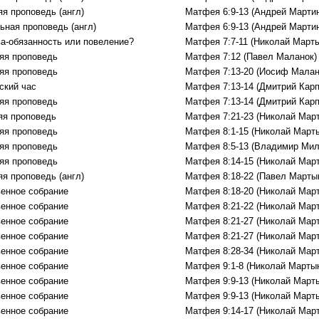
яя проповедь (англ)
Матфея 6:9-13 (Андрей Марти
ьная проповедь (англ)
Матфея 6:9-13 (Андрей Марти
а-обязанность или повеление?
Матфея 7:7-11 (Николай Марты
яя проповедь
Матфея 7:12 (Павел Маланок)
яя проповедь
Матфея 7:13-20 (Иосиф Малан
ский час
Матфея 7:13-14 (Дмитрий Карп
яя проповедь
Матфея 7:13-14 (Дмитрий Карп
яя проповедь
Матфея 7:21-23 (Николай Мар
яя проповедь
Матфея 8:1-15 (Николай Март
яя проповедь
Матфея 8:5-13 (Владимир Мил
яя проповедь
Матфея 8:14-15 (Николай Мар
яя проповедь (англ)
Матфея 8:18-22 (Павел Марты
енное собрание
Матфея 8:18-20 (Николай Мар
енное собрание
Матфея 8:21-22 (Николай Мар
енное собрание
Матфея 8:21-27 (Николай Мар
енное собрание
Матфея 8:21-27 (Николай Мар
енное собрание
Матфея 8:28-34 (Николай Мар
енное собрание
Матфея 9:1-8 (Николай Марты
енное собрание
Матфея 9:9-13 (Николай Март
енное собрание
Матфея 9:9-13 (Николай Март
енное собрание
Матфея 9:14-17 (Николай Мар