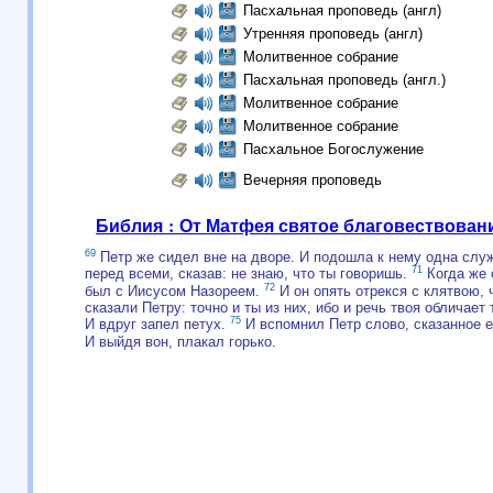
Пасхальная проповедь (англ)
Утренняя проповедь (англ)
Молитвенное собрание
Пасхальная проповедь (англ.)
Молитвенное собрание
Молитвенное собрание
Пасхальное Богослужение
Вечерняя проповедь
Библия : От Матфея святое благовествован
69
Петр же сидел вне на дворе. И подошла к нему одна слу
71
перед всеми, сказав: не знаю, что ты говоришь.
Когда же 
72
был с Иисусом Назореем.
И он опять отрекся с клятвою, 
сказали Петру: точно и ты из них, ибо и речь твоя обличает
75
И вдруг запел петух.
И вспомнил Петр слово, сказанное 
И выйдя вон, плакал горько.