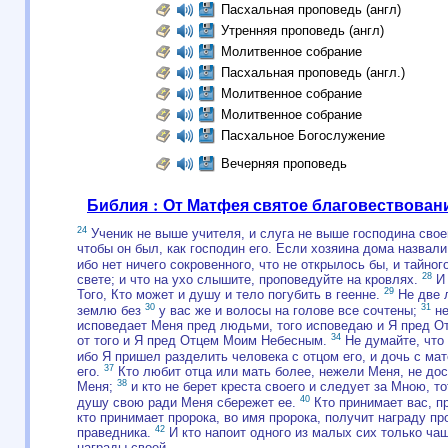
Пасхальная проповедь (англ)
Утренняя проповедь (англ)
Молитвенное собрание
Пасхальная проповедь (англ.)
Молитвенное собрание
Молитвенное собрание
Пасхальное Богослужение
Вечерняя проповедь
Библия : От Матфея святое благовествован
24
Ученик не выше учителя, и слуга не выше господина свое
чтобы он был, как господин его. Если хозяина дома назвал
ибо нет ничего сокровенного, что не открылось бы, и тайног
28
свете; и что на ухо слышите, проповедуйте на кровлях.
И 
29
Того, Кто может и душу и тело погубить в геенне.
Не две л
30
31
землю без
у вас же и волосы на голове все сочтены;
не
исповедает Меня пред людьми, того исповедаю и Я пред 
34
от того и Я пред Отцем Моим Небесным.
Не думайте, что
ибо Я пришел разделить человека с отцом его, и дочь с мат
37
его.
Кто любит отца или мать более, нежели Меня, не дос
38
Меня;
и кто не берет креста своего и следует за Мною, т
40
душу свою ради Меня сбережет ее.
Кто принимает вас, п
кто принимает пророка, во имя пророка, получит награду пр
42
праведника.
И кто напоит одного из малых сих только чаш
награды своей.