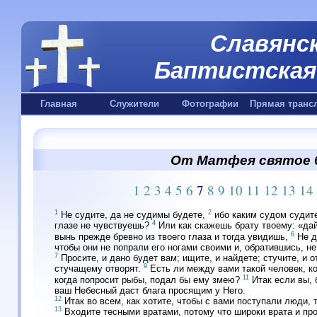
Славянск
Баптистская 
Главная
Служители
Фотографии
Прямая транс
От Матфея святое б
1
2
3
4
5
6
7
8
9
10
11
12
13
14
1
2
Не судите, да не судимы будете,
ибо каким судом судит
4
глазе не чувствуешь?
Или как скажешь брату твоему: «дай,
6
вынь прежде бревно из твоего глаза и тогда увидишь,
Не д
чтобы они не попрали его ногами своими и, обратившись, не
7
Просите, и дано будет вам; ищите, и найдете; стучите, и 
9
стучащему отворят.
Есть ли между вами такой человек, ко
11
когда попросит рыбы, подал бы ему змею?
Итак если вы, 
ваш Небесный даст блага просящим у Него.
12
Итак во всем, как хотите, чтобы с вами поступали люди, т
13
Входите тесными вратами, потому что широки врата и про