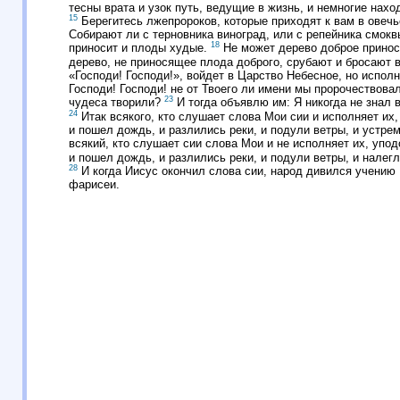
тесны врата и узок путь, ведущие в жизнь, и немногие наход
15
Берегитесь лжепророков, которые приходят к вам в овечь
Собирают ли с терновника виноград, или с репейника смок
18
приносит и плоды худые.
Не может дерево доброе принос
дерево, не приносящее плода доброго, срубают и бросают в
«Господи! Господи!», войдет в Царство Небесное, но испо
Господи! Господи! не от Твоего ли имени мы пророчествова
23
чудеса творили?
И тогда объявлю им: Я никогда не знал 
24
Итак всякого, кто слушает слова Мои сии и исполняет их
и пошел дождь, и разлились реки, и подули ветры, и устрем
всякий, кто слушает сии слова Мои и не исполняет их, упо
и пошел дождь, и разлились реки, и подули ветры, и налегли
28
И когда Иисус окончил слова сии, народ дивился учению
фарисеи.