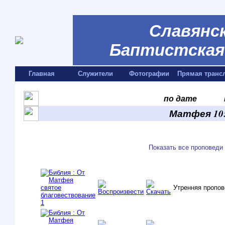
Славянск
Баптистская 
Главная
Служители
Фотографии
Прямая транс
по дате
Матфея 10:
Показать все проповеди
Утренняя пропо