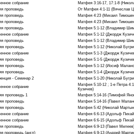
енное собрание
Матфея 3:16-17, 17:1-8 (Нико
яя проповедь
От Матфея 4:1-11 (Вячеслав Ц
яя проповедь
Матфея 4:23 (Михаил Тимошен
яя проповедь
Матфея 4:23 (Михаил Тимошен
яя проповедь
Матфея 5:1-12 (Владимир Ши
енное собрание
Матфея 5:1-12 (Джордж Кузич
яя проповедь
Матфея 5:1-12 (Владимир Ши
яя проповедь
Матфея 5:1-12 (Николай Бугри
енное собрание
Матфея 5:1-3 (Джордж Кузиче
яя проповедь
Матфея 5:1-5 (Джордж Кузиче
яя проповедь
Матфея 5:1-12 (Иосиф Малано
яя проповедь
Матфея 5:1-4 (Джордж Кузиче
енция - Семинар 2
Матфея 5:1-20 (Николай Бугри
Матфея 5:10-12 ; 1-е Петра 4:
енное собрание
Кузичев)
яя проповедь 1
Матфея 5:14-16 (Тимофей Яно
яя проповедь
Матфея 5:14-16 (Павел Малан
яя проповедь
Матфея 5:42 (Николай Мартын
енное собрание
Матфея 6:6-13 (Адольф Пихай
енное собрание
Матфея 6:6-15 (Адольф Пихай
яя проповедь
Матфея 6:9-13 (Павел Милеев
яя проповедь (англ)
Матфея 6:9-13 (Андрей Марти