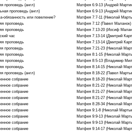
яя проповедь (англ)
Матфея 6:9-13 (Андрей Марти
ьная проповедь (англ)
Матфея 6:9-13 (Андрей Марти
а-обязанность или повеление?
Матфея 7:7-11 (Николай Марты
яя проповедь
Матфея 7:12 (Павел Маланок)
яя проповедь
Матфея 7:13-20 (Иосиф Малан
ский час
Матфея 7:13-14 (Дмитрий Карп
яя проповедь
Матфея 7:13-14 (Дмитрий Карп
яя проповедь
Матфея 7:21-23 (Николай Мар
яя проповедь
Матфея 8:1-15 (Николай Март
яя проповедь
Матфея 8:5-13 (Владимир Мил
яя проповедь
Матфея 8:14-15 (Николай Мар
яя проповедь (англ)
Матфея 8:18-22 (Павел Марты
енное собрание
Матфея 8:18-20 (Николай Мар
енное собрание
Матфея 8:21-22 (Николай Мар
енное собрание
Матфея 8:21-27 (Николай Мар
енное собрание
Матфея 8:21-27 (Николай Мар
енное собрание
Матфея 8:28-34 (Николай Мар
енное собрание
Матфея 9:1-8 (Николай Марты
енное собрание
Матфея 9:9-13 (Николай Март
енное собрание
Матфея 9:9-13 (Николай Март
енное собрание
Матфея 9:14-17 (Николай Мар