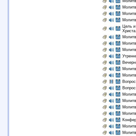
Молитв
Молитв
Молитв
Молитв
Цель и
Христа
Молитв
Молитв
Молитв
Утренн
Вечерн
Молитв
Молитв
Вопрос
Вопрос
Молитв
Молитв
Молитв
Молитв
Конфер
Молитв
Молитв