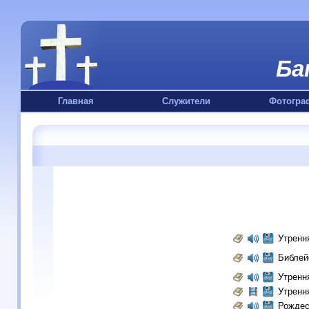
Ба
Главная
Служители
Фотогра
Утренн
Библей
Утренн
Утренн
Рождес