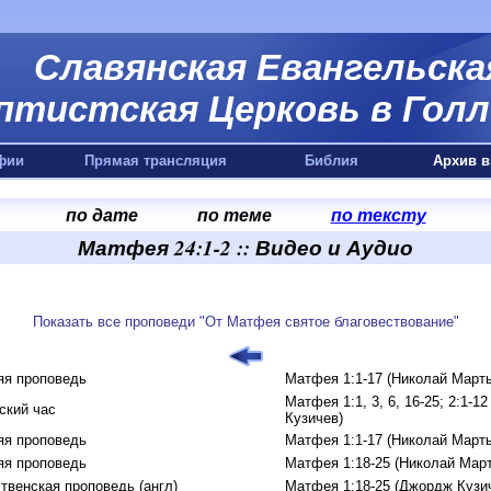
Славянская Евангельска
птистская Церковь в Голл
фии
Прямая трансляция
Библия
Архив в
по дате
по теме
по тексту
Матфея 24:1-2 :: Видео и Аудио
Показать все проповеди "От Матфея святое благовествование"
яя проповедь
Матфея 1:1-17 (Николай Март
Матфея 1:1, 3, 6, 16-25; 2:1-1
ский час
Кузичев)
яя проповедь
Матфея 1:1-17 (Николай Март
яя проповедь
Матфея 1:18-25 (Николай Мар
твенская проповедь (англ)
Матфея 1:18-25 (Джордж Кузи