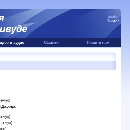
я
English
Русский
ивуде
идео и аудио
Ссылки
Пишите нам
ынчук)
2 (Джордж
ынчук)
тынчук)
чев)