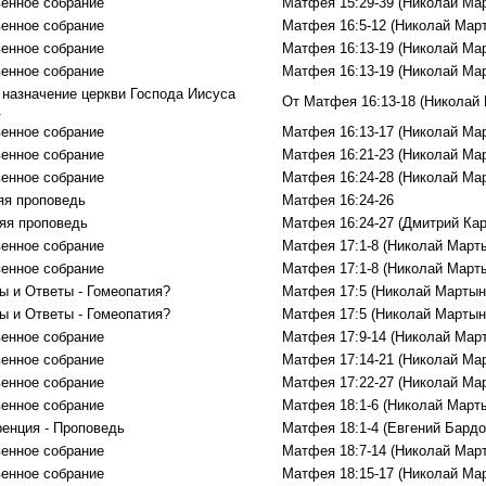
енное собрание
Матфея 15:29-39 (Николай Ма
енное собрание
Матфея 16:5-12 (Николай Мар
енное собрание
Матфея 16:13-19 (Николай Ма
енное собрание
Матфея 16:13-19 (Николай Ма
 назначение церкви Господа Иисуса
От Матфея 16:13-18 (Николай
.
енное собрание
Матфея 16:13-17 (Николай Ма
енное собрание
Матфея 16:21-23 (Николай Ма
енное собрание
Матфея 16:24-28 (Николай Ма
яя проповедь
Матфея 16:24-26
яя проповедь
Матфея 16:24-27 (Дмитрий Кар
енное собрание
Матфея 17:1-8 (Николай Март
енное собрание
Матфея 17:1-8 (Николай Март
ы и Ответы - Гомеопатия?
Матфея 17:5 (Николай Мартын
ы и Ответы - Гомеопатия?
Матфея 17:5 (Николай Мартын
енное собрание
Матфея 17:9-14 (Николай Мар
енное собрание
Матфея 17:14-21 (Николай Ма
енное собрание
Матфея 17:22-27 (Николай Ма
енное собрание
Матфея 18:1-6 (Николай Март
енция - Проповедь
Матфея 18:1-4 (Евгений Бард
енное собрание
Матфея 18:7-14 (Николай Мар
енное собрание
Матфея 18:15-17 (Николай Ма