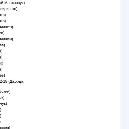
лай Мартынчук)
виринько)
ко)
ко)
мчишен)
ев)
мчишен)
ёв)
в)
в)
к)
в)
ёв)
12-19 (Джордж
вский)
ок)
чук)
)
)
)
нссен)