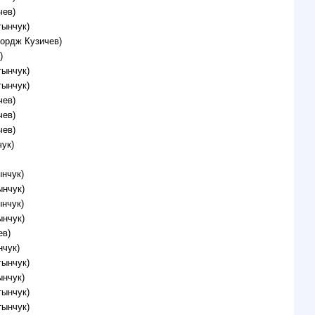
чев)
тынчук)
жордж Кузичев)
)
тынчук)
тынчук)
чев)
чев)
чев)
ук)
нчук)
ынчук)
нчук)
ынчук)
ев)
нчук)
тынчук)
ынчук)
тынчук)
тынчук)