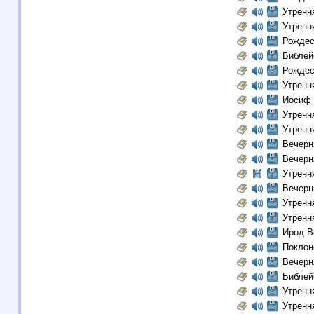
Утренн
Утренн
Рождес
Библей
Рождес
Утренн
Иосиф 
Утренн
Утренн
Вечерн
Вечерн
Утренн
Вечерн
Утренн
Утренн
Ирод В
Поклон
Вечерн
Библей
Утренн
Утренн