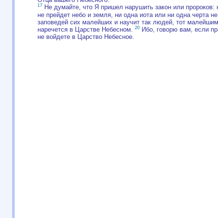
17
Не думайте, что Я пришел нарушить закон или пророков: 
не прейдет небо и земля, ни одна иота или ни одна черта не
заповедей сих малейших и научит так людей, тот малейшим 
20
наречется в Царстве Небесном.
Ибо, говорю вам, если пр
не войдете в Царство Небесное.