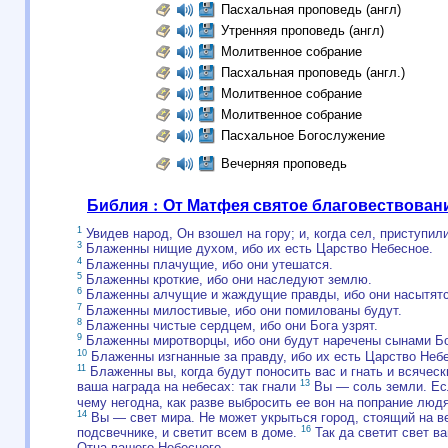
Пасхальная проповедь (англ)
Утренняя проповедь (англ)
Молитвенное собрание
Пасхальная проповедь (англ.)
Молитвенное собрание
Молитвенное собрание
Пасхальное Богослужение
Вечерняя проповедь
Библия : От Матфея святое благовествован
1
Увидев народ, Он взошел на гору; и, когда сел, приступил
3
Блаженны нищие духом, ибо их есть Царство Небесное.
4
Блаженны плачущие, ибо они утешатся.
5
Блаженны кроткие, ибо они наследуют землю.
6
Блаженны алчущие и жаждущие правды, ибо они насытятс
7
Блаженны милостивые, ибо они помилованы будут.
8
Блаженны чистые сердцем, ибо они Бога узрят.
9
Блаженны миротворцы, ибо они будут наречены сынами Б
10
Блаженны изгнанные за правду, ибо их есть Царство Неб
11
Блаженны вы, когда будут поносить вас и гнать и всячес
13
ваша награда на небесах: так гнали
Вы — соль земли. Есл
чему негодна, как разве выбросить ее вон на попрание люд
14
Вы — свет мира. Не может укрыться город, стоящий на в
16
подсвечнике, и светит всем в доме.
Так да светит свет в
Отца вашего Небесного.