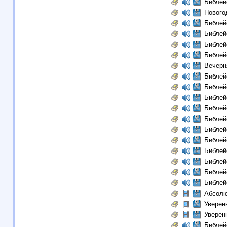
Библей
Нового
Библей
Библей
Библей
Библей
Вечерн
Библей
Библей
Библей
Библей
Библей
Библей
Библей
Библей
Библей
Библей
Библей
Абсолю
Уверенн
Уверенн
Библей