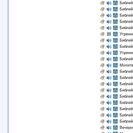
Библей
Библей
Библей
Библей
Библей
Утренн
Библей
Библей
Утренн
Библей
Молитв
Библей
Библей
Библей
Библей
Библей
Библей
Библей
Библей
Библей
Вечерн