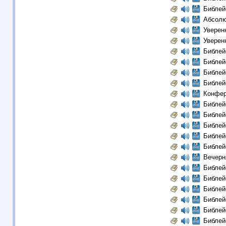
Библей
Абсолю
Уверенн
Уверенн
Библей
Библей
Библей
Библей
Конфер
Библей
Библей
Библей
Библей
Библей
Вечерн
Библей
Библей
Библей
Библей
Библей
Библей