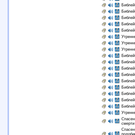
Библей
Библей
Библей
Библей
Библей
Утрення
Утренн
Утренн
Библей
Библей
Библей
Библей
Библей
Библей
Библей
Библей
Библей
Утренн
Спасен
смерти 
Спасен
подобие