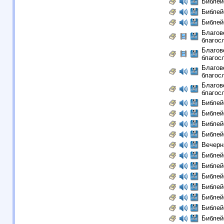
Библей
Библей
Библей
Благов
благосл
Благов
благосл
Благов
благосл
Благов
благосл
Библей
Библей
Библей
Библей
Вечерн
Библей
Библей
Библей
Библей
Библей
Библей
Библей