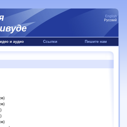
я
English
Русский
ивуде
идео и аудио
Ссылки
Пишите нам
ов)
ов)
)
)
ов)