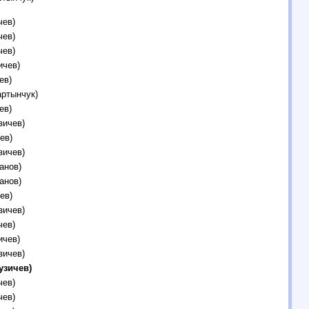
чев)
чев)
чев)
ичев)
ев)
артынчук)
ев)
зичев)
ев)
зичев)
анов)
анов)
ев)
зичев)
чев)
ичев)
зичев)
узичев)
чев)
чев)