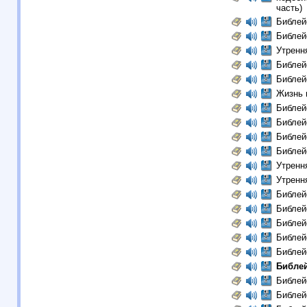
часть)
Библей
Библей
Утрення
Библей
Библей
Жизнь 
Библей
Библей
Библей
Библей
Утренн
Утренн
Библей
Библей
Библей
Библей
Библей
Библей
Библей
Библей