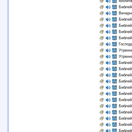
Молитв
Библей
Вечерн
Библей
Библей
Библей
Библей
Господ
Утренн
Утренн
Библей
Библей
Библей
Библей
Библей
Библей
Библей
Библей
Библей
Библей
Библей
Библей