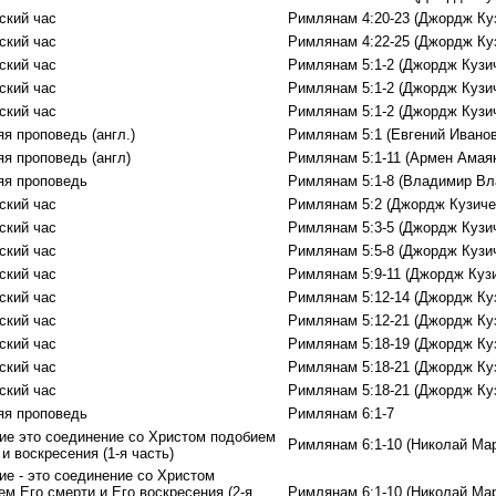
ский час
Римлянам 4:20-23 (Джордж Ку
ский час
Римлянам 4:22-25 (Джордж Ку
ский час
Римлянам 5:1-2 (Джордж Кузи
ский час
Римлянам 5:1-2 (Джордж Кузи
ский час
Римлянам 5:1-2 (Джордж Кузи
я проповедь (англ.)
Римлянам 5:1 (Евгений Иванов
яя проповедь (англ)
Римлянам 5:1-11 (Армен Амаяк
яя проповедь
Римлянам 5:1-8 (Владимир Вл
ский час
Римлянам 5:2 (Джордж Кузиче
ский час
Римлянам 5:3-5 (Джордж Кузи
ский час
Римлянам 5:5-8 (Джордж Кузи
ский час
Римлянам 5:9-11 (Джордж Куз
ский час
Римлянам 5:12-14 (Джордж Ку
ский час
Римлянам 5:12-21 (Джордж Ку
ский час
Римлянам 5:18-19 (Джордж Ку
ский час
Римлянам 5:18-21 (Джордж Ку
ский час
Римлянам 5:18-21 (Джордж Ку
яя проповедь
Римлянам 6:1-7
ие это соединение со Христом подобием
Римлянам 6:1-10 (Николай Ма
и воскресения (1-я часть)
ие - это соединение со Христом
м Его смерти и Eго воскресения (2-я
Римлянам 6:1-10 (Николай Ма