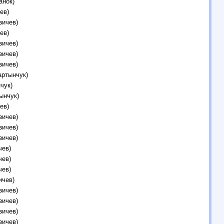
анок)
ев)
зичев)
ев)
зичев)
зичев)
зичев)
артынчук)
чук)
ынчук)
ев)
зичев)
зичев)
зичев)
чев)
чев)
чев)
ичев)
зичев)
зичев)
зичев)
зичев)