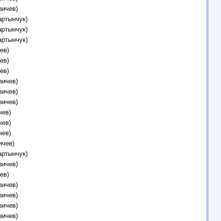
зичев)
артынчук)
артынчук)
артынчук)
ев)
ев)
ев)
зичев)
зичев)
зичев)
чев)
чев)
чев)
ичев)
артынчук)
зичев)
ев)
зичев)
зичев)
зичев)
зичев)