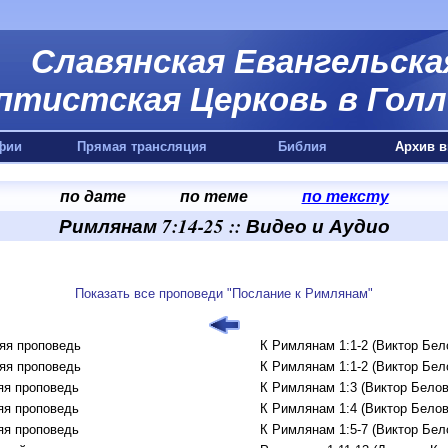
Славянская Евангельска
птистская Церковь в Голл
фии
Прямая трансляция
Библия
Архив в
по дате
по теме
по тексту
Римлянам 7:14-25 :: Видео и Аудио
Показать все проповеди "Послание к Римлянам"
яя проповедь
К Римлянам 1:1-2 (Виктор Бел
яя проповедь
К Римлянам 1:1-2 (Виктор Бел
яя проповедь
К Римлянам 1:3 (Виктор Белов
яя проповедь
К Римлянам 1:4 (Виктор Белов
яя проповедь
К Римлянам 1:5-7 (Виктор Бел