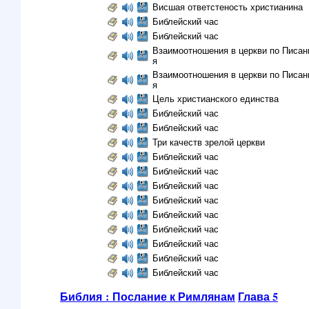
Висшая ответстеность христианина
Библейский час
Библейский час
Взаимоотношения в церкви по Писани
я
Взаимоотношения в церкви по Писани
я
Цель христианского единства
Библейский час
Библейский час
Три качеств зрелой церкви
Библейский час
Библейский час
Библейский час
Библейский час
Библейский час
Библейский час
Библейский час
Библейский час
Библейский час
Библия : Послание к Римлянам
Глава 5