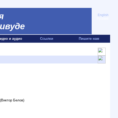
я
English
Русский
ивуде
идео и аудио
Ссылки
Пишите нам
(Виктор Белов)