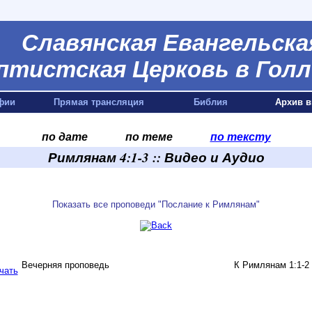
Славянская Евангельска
птистская Церковь в Голл
фии
Прямая трансляция
Библия
Архив в
по дате
по теме
по тексту
Римлянам 4:1-3 :: Видео и Аудио
Показать все проповеди "Послание к Римлянам"
Вечерняя проповедь
К Римлянам 1:1-2 