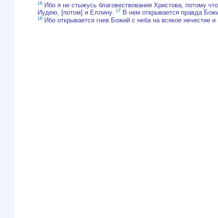
16
Ибо я не стыжусь благовествования Христова, потому что
17
Иудею, [потом] и Еллину.
В нем открывается правда Божия
18
Ибо открывается гнев Божий с неба на всякое нечестие 