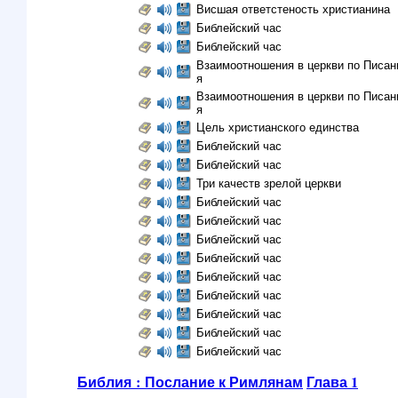
Висшая ответстеность христианина
Библейский час
Библейский час
Взаимоотношения в церкви по Писани
я
Взаимоотношения в церкви по Писани
я
Цель христианского единства
Библейский час
Библейский час
Три качеств зрелой церкви
Библейский час
Библейский час
Библейский час
Библейский час
Библейский час
Библейский час
Библейский час
Библейский час
Библейский час
Библия : Послание к Римлянам
Глава 1