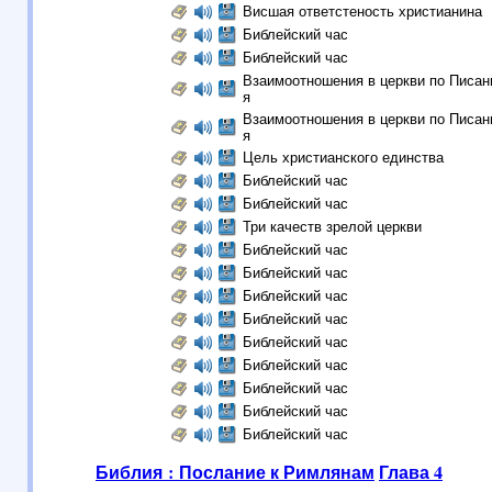
Висшая ответстеность христианина
Библейский час
Библейский час
Взаимоотношения в церкви по Писани
я
Взаимоотношения в церкви по Писани
я
Цель христианского единства
Библейский час
Библейский час
Три качеств зрелой церкви
Библейский час
Библейский час
Библейский час
Библейский час
Библейский час
Библейский час
Библейский час
Библейский час
Библейский час
Библия : Послание к Римлянам
Глава 4