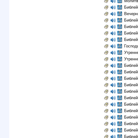
Молитв
Библей
Вечерн
Библей
Библей
Библей
Библей
Господ
Утренн
Утренн
Библей
Библей
Библей
Библей
Библей
Библей
Библей
Библей
Библей
Библей
Библей
Библей