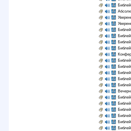
Библей
Абсолю
Уверенн
Уверенн
Библей
Библей
Библей
Библей
Конфер
Библей
Библей
Библей
Библей
Библей
Вечерн
Библей
Библей
Библей
Библей
Библей
Библей