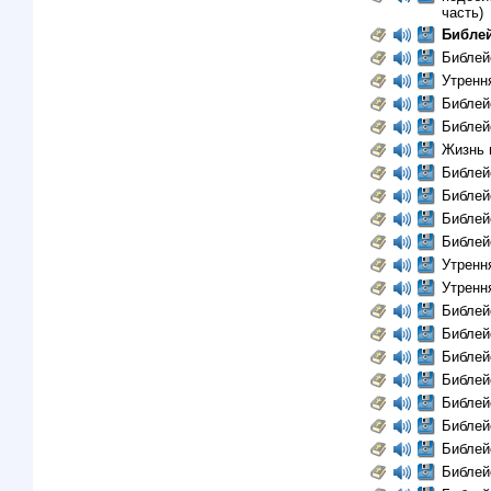
часть)
Библей
Библей
Утрення
Библей
Библей
Жизнь 
Библей
Библей
Библей
Библей
Утренн
Утренн
Библей
Библей
Библей
Библей
Библей
Библей
Библей
Библей