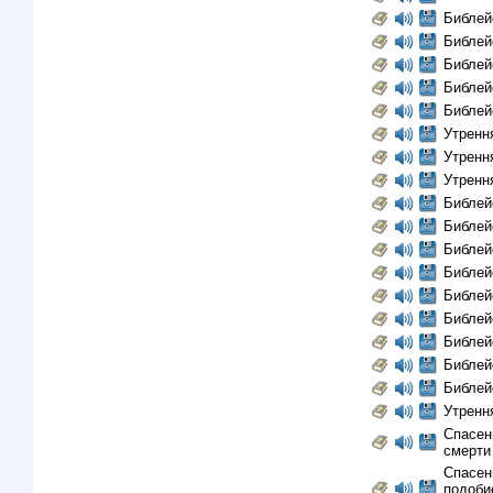
Библей
Библей
Библей
Библей
Библей
Утрення
Утренн
Утренн
Библей
Библей
Библей
Библей
Библей
Библей
Библей
Библей
Библей
Утренн
Спасен
смерти 
Спасен
подобие