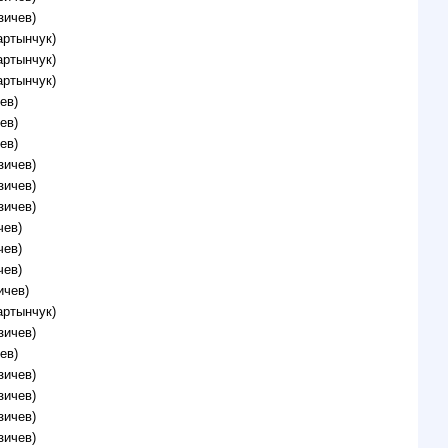
зичев)
артынчук)
артынчук)
артынчук)
ев)
ев)
ев)
зичев)
зичев)
зичев)
чев)
чев)
чев)
ичев)
артынчук)
зичев)
ев)
зичев)
зичев)
зичев)
зичев)