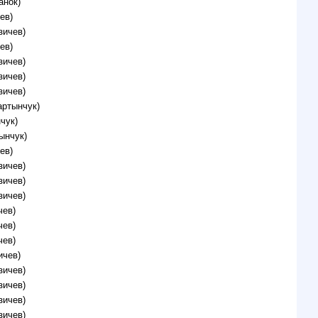
анок)
ев)
зичев)
ев)
зичев)
зичев)
зичев)
артынчук)
чук)
ынчук)
ев)
зичев)
зичев)
зичев)
чев)
чев)
чев)
ичев)
зичев)
зичев)
зичев)
зичев)