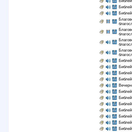
Библей
Библей
Библей
Благов
благосл
Благов
благосл
Благов
благосл
Благов
благосл
Библей
Библей
Библей
Библей
Вечерн
Библей
Библей
Библей
Библей
Библей
Библей
Библей