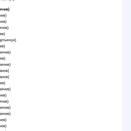
ичев)
чев)
чев)
ичев)
ев)
артынчук)
ев)
зичев)
ев)
зичев)
анов)
анов)
ев)
зичев)
чев)
ичев)
зичев)
зичев)
чев)
чев)