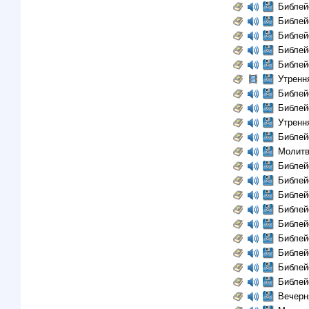
Библей
Библей
Библей
Библей
Библей
Утренн
Библей
Библей
Утренн
Библей
Молитв
Библей
Библей
Библей
Библей
Библей
Библей
Библей
Библей
Библей
Вечерн