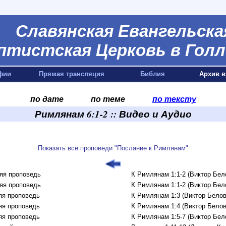
Славянская Евангельска
птистская Церковь в Голл
фии
Прямая трансляция
Библия
Архив в
по дате
по теме
по тексту
Римлянам 6:1-2 :: Видео и Аудио
Показать все проповеди "Послание к Римлянам"
яя проповедь
К Римлянам 1:1-2 (Виктор Бел
яя проповедь
К Римлянам 1:1-2 (Виктор Бел
яя проповедь
К Римлянам 1:3 (Виктор Белов
яя проповедь
К Римлянам 1:4 (Виктор Белов
яя проповедь
К Римлянам 1:5-7 (Виктор Бел