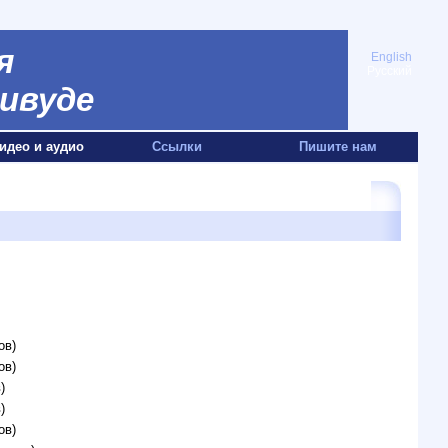
я
English
Русский
ивуде
идео и аудио
Ссылки
Пишите нам
ов)
ов)
)
)
ов)