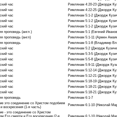
ский час
Римлянам 4:20-23 (Джордж Ку
ский час
Римлянам 4:22-25 (Джордж Ку
ский час
Римлянам 5:1-2 (Джордж Кузи
ский час
Римлянам 5:1-2 (Джордж Кузи
ский час
Римлянам 5:1-2 (Джордж Кузи
я проповедь (англ.)
Римлянам 5:1 (Евгений Иванов
яя проповедь (англ)
Римлянам 5:1-11 (Армен Амаяк
яя проповедь
Римлянам 5:1-8 (Владимир Вл
ский час
Римлянам 5:2 (Джордж Кузиче
ский час
Римлянам 5:3-5 (Джордж Кузи
ский час
Римлянам 5:5-8 (Джордж Кузи
ский час
Римлянам 5:9-11 (Джордж Куз
ский час
Римлянам 5:12-14 (Джордж Ку
ский час
Римлянам 5:12-21 (Джордж Ку
ский час
Римлянам 5:18-19 (Джордж Ку
ский час
Римлянам 5:18-21 (Джордж Ку
ский час
Римлянам 5:18-21 (Джордж Ку
яя проповедь
Римлянам 6:1-7
ие это соединение со Христом подобием
Римлянам 6:1-10 (Николай Ма
и воскресения (1-я часть)
ие - это соединение со Христом
м Его смерти и Eго воскресения (2-я
Римлянам 6:1-10 (Николай Ма