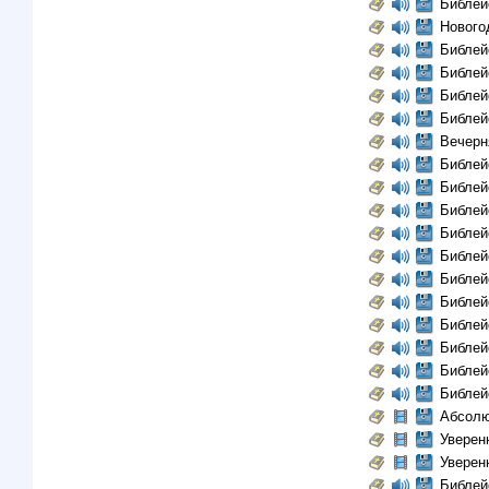
Библей
Нового
Библей
Библей
Библей
Библей
Вечерн
Библей
Библей
Библей
Библей
Библей
Библей
Библей
Библей
Библей
Библей
Библей
Абсолю
Уверенн
Уверенн
Библей