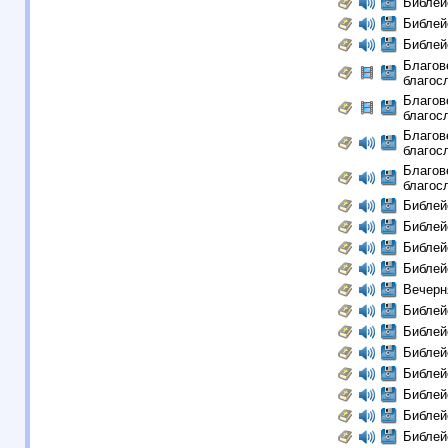
Библей
Библей
Библей
Благов
благосл
Благов
благосл
Благов
благосл
Благов
благосл
Библей
Библей
Библей
Библей
Вечерн
Библей
Библей
Библей
Библей
Библей
Библей
Библей