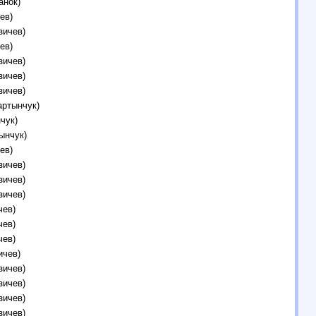
анок)
ев)
зичев)
ев)
зичев)
зичев)
зичев)
артынчук)
чук)
ынчук)
ев)
зичев)
зичев)
зичев)
чев)
чев)
чев)
ичев)
зичев)
зичев)
зичев)
зичев)