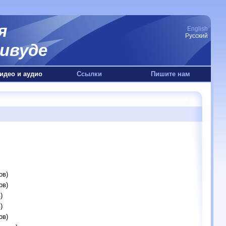
я
English
Русский
ивуде
идео и аудио
Ссылки
Пишите нам
ов)
ов)
)
)
ов)