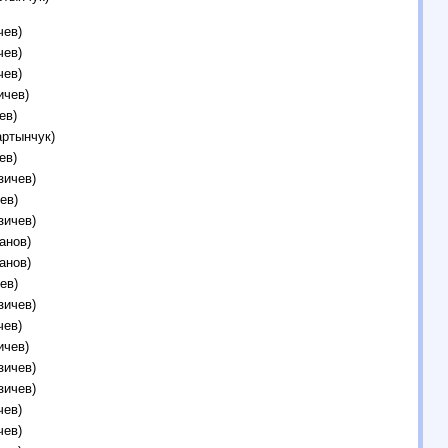
чев)
чев)
чев)
ичев)
ев)
артынчук)
ев)
зичев)
ев)
зичев)
анов)
анов)
ев)
зичев)
чев)
ичев)
зичев)
зичев)
чев)
чев)