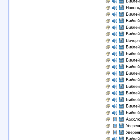
Библей
Нового
Библей
Библей
Библей
Библей
Вечерн
Библей
Библей
Библей
Библей
Библей
Библей
Библей
Библей
Библей
Библей
Библей
Абсолю
Уверенн
Уверенн
Библей