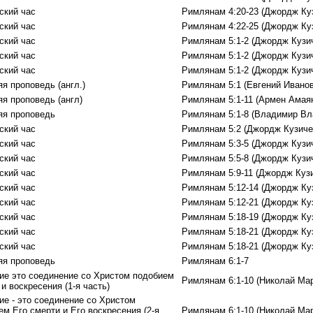
ский час
Римлянам 4:20-23 (Джордж Ку
ский час
Римлянам 4:22-25 (Джордж Ку
ский час
Римлянам 5:1-2 (Джордж Кузи
ский час
Римлянам 5:1-2 (Джордж Кузи
ский час
Римлянам 5:1-2 (Джордж Кузи
я проповедь (англ.)
Римлянам 5:1 (Евгений Иванов
яя проповедь (англ)
Римлянам 5:1-11 (Армен Амаяк
яя проповедь
Римлянам 5:1-8 (Владимир Вл
ский час
Римлянам 5:2 (Джордж Кузиче
ский час
Римлянам 5:3-5 (Джордж Кузи
ский час
Римлянам 5:5-8 (Джордж Кузи
ский час
Римлянам 5:9-11 (Джордж Куз
ский час
Римлянам 5:12-14 (Джордж Ку
ский час
Римлянам 5:12-21 (Джордж Ку
ский час
Римлянам 5:18-19 (Джордж Ку
ский час
Римлянам 5:18-21 (Джордж Ку
ский час
Римлянам 5:18-21 (Джордж Ку
яя проповедь
Римлянам 6:1-7
ие это соединение со Христом подобием
Римлянам 6:1-10 (Николай Ма
и воскресения (1-я часть)
ие - это соединение со Христом
м Его смерти и Eго воскресения (2-я
Римлянам 6:1-10 (Николай Ма