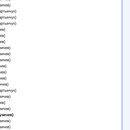
зичев)
артынчук)
артынчук)
артынчук)
ев)
ев)
ев)
зичев)
зичев)
зичев)
чев)
чев)
чев)
ичев)
артынчук)
зичев)
ев)
зичев)
узичев)
зичев)
зичев)