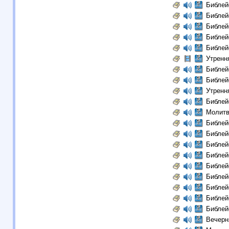
Библей
Библей
Библей
Библей
Библей
Утренн
Библей
Библей
Утренн
Библей
Молитв
Библей
Библей
Библей
Библей
Библей
Библей
Библей
Библей
Библей
Вечерн