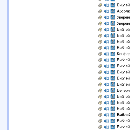
Библей
Абсолю
Уверенн
Уверенн
Библей
Библей
Библей
Библей
Конфер
Библей
Библей
Библей
Библей
Библей
Вечерн
Библей
Библей
Библей
Библей
Библей
Библей