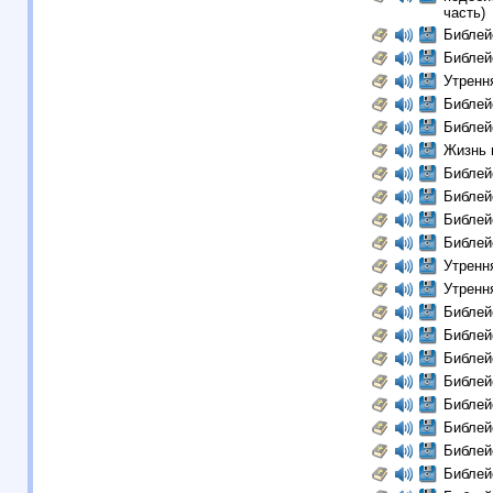
часть)
Библей
Библей
Утрення
Библей
Библей
Жизнь 
Библей
Библей
Библей
Библей
Утренн
Утренн
Библей
Библей
Библей
Библей
Библей
Библей
Библей
Библей