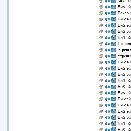
Молитв
Библей
Вечерн
Библей
Библей
Библей
Библей
Господ
Утренн
Утренн
Библей
Библей
Библей
Библей
Библей
Библей
Библей
Библей
Библей
Библей
Библей
Библей