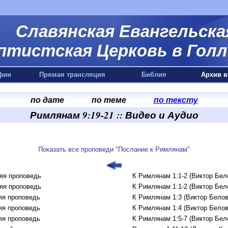
Славянская Евангельска
птистская Церковь в Голл
фии
Прямая трансляция
Библия
Архив в
по дате
по теме
по тексту
Римлянам 9:19-21 :: Видео и Аудио
Показать все проповеди "Послание к Римлянам"
яя проповедь
К Римлянам 1:1-2 (Виктор Бел
яя проповедь
К Римлянам 1:1-2 (Виктор Бел
яя проповедь
К Римлянам 1:3 (Виктор Белов
яя проповедь
К Римлянам 1:4 (Виктор Белов
яя проповедь
К Римлянам 1:5-7 (Виктор Бел