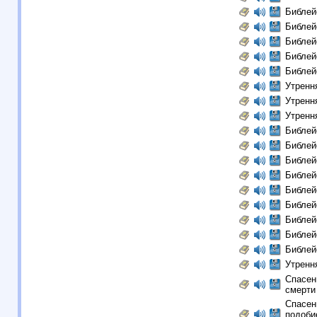
Библей
Библей
Библей
Библей
Библей
Утрення
Утренн
Утренн
Библей
Библей
Библей
Библей
Библей
Библей
Библей
Библей
Библей
Утренн
Спасен
смерти 
Спасен
подобие