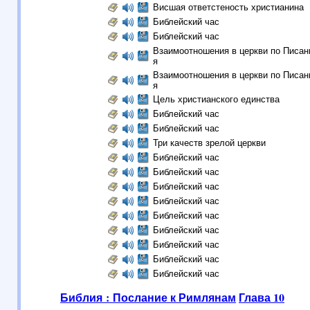
Висшая ответстеность христианина
Библейский час
Библейский час
Взаимоотношения в церкви по Писани
я
Взаимоотношения в церкви по Писани
я
Цель христианского единства
Библейский час
Библейский час
Три качеств зрелой церкви
Библейский час
Библейский час
Библейский час
Библейский час
Библейский час
Библейский час
Библейский час
Библейский час
Библейский час
Библия : Послание к Римлянам
Глава 10