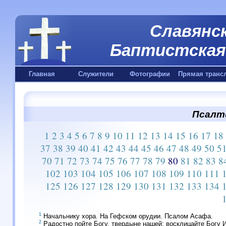
Славянск
Баптистская 
Главная
Служители
Фотографии
Прямая транс
Псалти
1
2
3
4
5
6
7
8
9
10
11
12
13
14
15
16
17
18
37
38
39
40
41
42
43
44
45
46
47
48
49
50
5
70
71
72
73
74
75
76
77
78
79
80
81
82
83
8
102
103
104
105
106
107
108
109
110
111
125
126
127
128
129
130
131
132
133
134
1
Начальнику хора. На Гефском орудии. Псалом Асафа.
2
Радостно пойте Богу, твердыне нашей; восклицайте Богу 