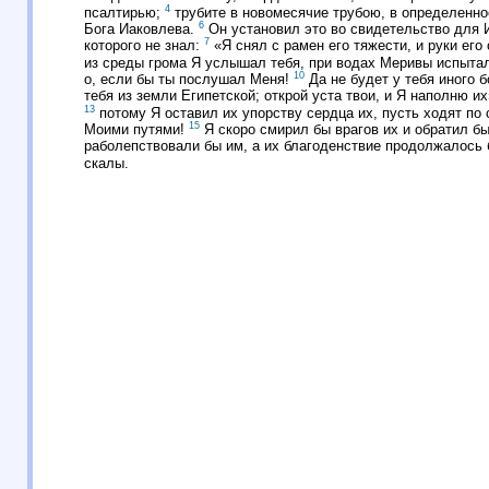
4
псалтирью;
трубите в новомесячие трубою, в определенно
6
Бога Иаковлева.
Он установил это во свидетельство для И
7
которого не знал:
«Я снял с рамен его тяжести, и руки его
из среды грома Я услышал тебя, при водах Меривы испыта
10
о, если бы ты послушал Меня!
Да не будет у тебя иного б
тебя из земли Египетской; открой уста твои, и Я наполню и
13
потому Я оставил их упорству сердца их, пусть ходят п
15
Моими путями!
Я скоро смирил бы врагов их и обратил б
раболепствовали бы им, а их благоденствие продолжалось 
скалы.