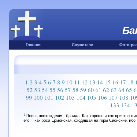
Ба
Главная
Служители
Фотогра
1
2
3
4
5
6
7
8
9
10
11
12
13
14
15
16
17
18
52
53
54
55
56
57
58
59
60
61
62
63
64
65
6
99
100
101
102
103
104
105
106
107
108
10
133
134
1
1
Песнь восхождения. Давида. Как хорошо и как приятно жи
3
его;
как роса Ермонская, сходящая на горы Сионские, ибо 