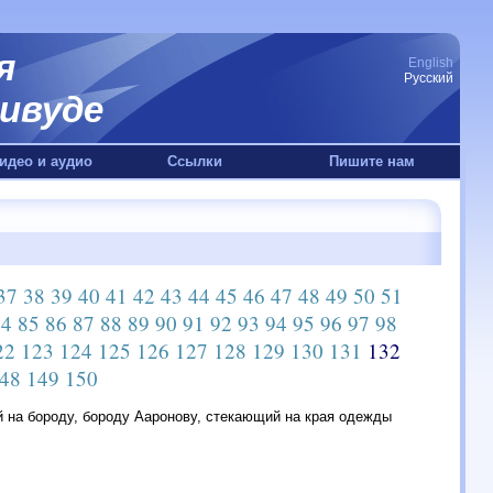
я
English
Русский
ивуде
идео и аудио
Ссылки
Пишите нам
37
38
39
40
41
42
43
44
45
46
47
48
49
50
51
84
85
86
87
88
89
90
91
92
93
94
95
96
97
98
22
123
124
125
126
127
128
129
130
131
132
48
149
150
й на бороду, бороду Ааронову, стекающий на края одежды