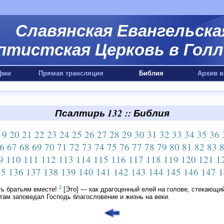
Славянская Евангельска
птистская Церковь в Голл
фии
Прямая трансляция
Библия
Архив в
Псалтирь 132 :: Библия
19
20
21
22
23
24
25
26
27
28
29
30
31
32
33
34
35
36
6
67
68
69
70
71
72
73
74
75
76
77
78
79
80
81
82
83
9
110
111
112
113
114
115
116
117
118
119
120
121
1
35
136
137
138
139
140
141
142
143
144
145
146
147
1
2
ть братьям вместе!
[Это] — как драгоценный елей на голове, стекающи
там заповедал Господь благословение и жизнь на веки.