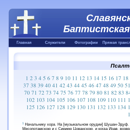
Славянск
Баптистская 
Главная
Служители
Фотографии
Прямая транс
Псалти
1
2
3
4
5
6
7
8
9
10
11
12
13
14
15
16
17
18
37
38
39
40
41
42
43
44
45
46
47
48
49
50
5
70
71
72
73
74
75
76
77
78
79
80
81
82
83
8
102
103
104
105
106
107
108
109
110
111
125
126
127
128
129
130
131
132
133
134
1
Начальнику хора. На [музыкальном орудии] Шушан-Эдуф.
Месопотамскою и с Сириею Цованскою, и когда Иоав, возв