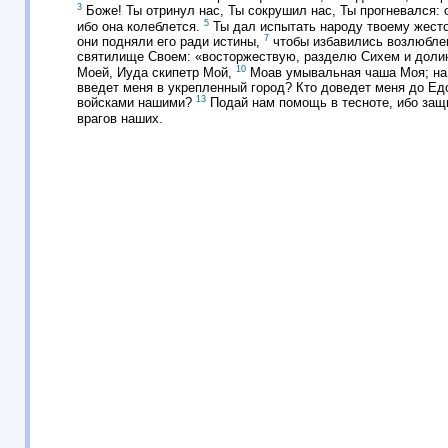
3
Боже! Ты отринул нас, Ты сокрушил нас, Ты прогневался: 
5
ибо она колеблется.
Ты дал испытать народу твоему жесто
7
они подняли его ради истины,
чтобы избавились возлюбле
святилище Своем: «восторжествую, разделю Сихем и дол
10
Моей, Иуда скипетр Мой,
Моав умывальная чаша Моя; на 
введет меня в укрепленный город? Кто доведет меня до Е
13
войсками нашими?
Подай нам помощь в тесноте, ибо защ
врагов наших.