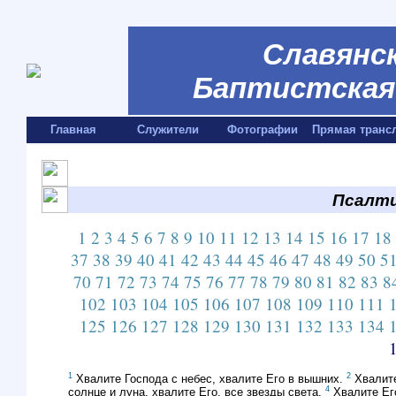
Славянск
Баптистская 
Главная
Служители
Фотографии
Прямая транс
Псалти
1
2
3
4
5
6
7
8
9
10
11
12
13
14
15
16
17
18
37
38
39
40
41
42
43
44
45
46
47
48
49
50
5
70
71
72
73
74
75
76
77
78
79
80
81
82
83
8
102
103
104
105
106
107
108
109
110
111
125
126
127
128
129
130
131
132
133
134
1
2
Хвалите Господа с небес, хвалите Его в вышних.
Хвалите
4
солнце и луна, хвалите Его, все звезды света.
Хвалите Его