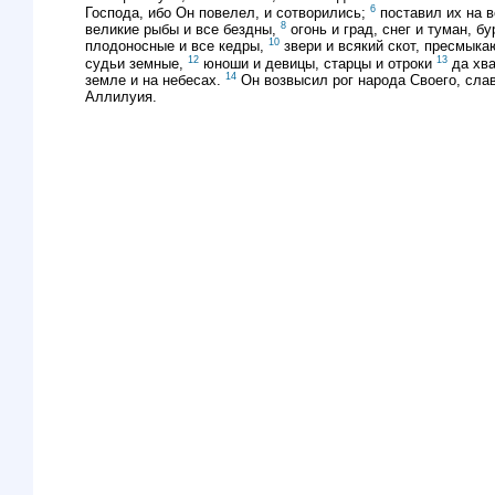
6
Господа, ибо Он повелел, и сотворились;
поставил их на в
8
великие рыбы и все бездны,
огонь и град, снег и туман, 
10
плодоносные и все кедры,
звери и всякий скот, пресмык
12
13
судьи земные,
юноши и девицы, старцы и отроки
да хва
14
земле и на небесах.
Он возвысил рог народа Своего, слав
Аллилуия.