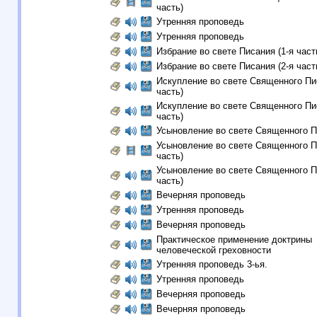
часть)
Утренняя проповедь
Утренняя проповедь
Избрание во свете Писания (1-я част
Избрание во свете Писания (2-я част
Искупление во свете Священного Пис
часть)
Искупление во свете Священного Пис
часть)
Усыновление во свете Священного 
Усыновление во свете Священного П
часть)
Усыновление во свете Священного П
часть)
Вечерняя проповедь
Утренняя проповедь
Вечерняя проповедь
Практическое применение доктрины
человеческой греховности
Утренняя проповедь 3-ья.
Утренняя проповедь
Вечерняя проповедь
Вечерняя проповедь