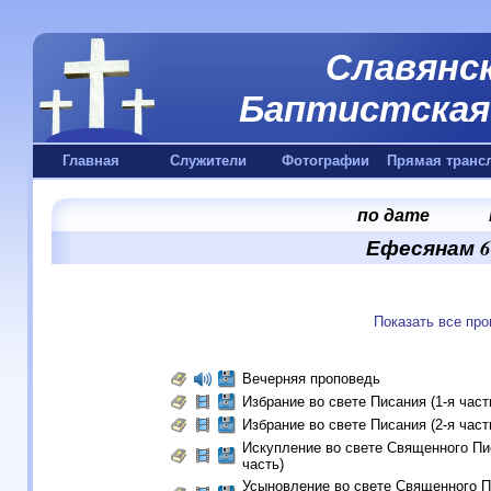
Славянск
Баптистская 
Главная
Служители
Фотографии
Прямая транс
по дате
Ефесянам 6:
Показать все пр
Вечерняя проповедь
Избрание во свете Писания (1-я част
Избрание во свете Писания (2-я част
Искупление во свете Священного Пис
часть)
Усыновление во свете Священного П