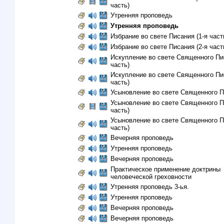
часть)
Утренняя проповедь
Утренняя проповедь
Избрание во свете Писания (1-я част
Избрание во свете Писания (2-я част
Искупление во свете Священного Пис
часть)
Искупление во свете Священного Пис
часть)
Усыновление во свете Священного 
Усыновление во свете Священного П
часть)
Усыновление во свете Священного П
часть)
Вечерняя проповедь
Утренняя проповедь
Вечерняя проповедь
Практическое применение доктрины
человеческой греховности
Утренняя проповедь 3-ья.
Утренняя проповедь
Вечерняя проповедь
Вечерняя проповедь