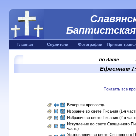
Славянск
Баптистская 
Главная
Служители
Фотографии
Прямая транс
по дате
Ефесянам 1:
Показать все пр
Вечерняя проповедь
Избрание во свете Писания (1-я част
Избрание во свете Писания (2-я част
Искупление во свете Священного Пис
часть)
Усыновление во свете Священного П