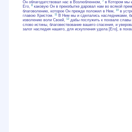
7
Он облагодатствовал нас в Возлюбленном,
в Котором мы и
8
Его,
каковую Он в преизбытке даровал нам во всякой пре
10
благоволению, которое Он прежде положил в Нем,
в устр
11
главою Христом.
В Нем мы и сделались наследниками, б
12
изволению воли Своей,
дабы послужить к похвале славы 
слово истины, благовествование вашего спасения, и уверо
залог наследия нашего, для искупления удела [Его], в похв