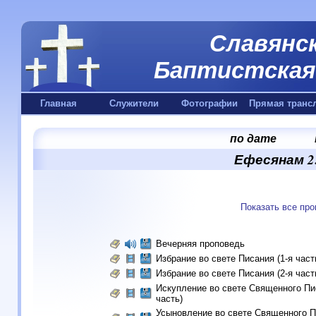
Славянск
Баптистская 
Главная
Служители
Фотографии
Прямая транс
по дате
Ефесянам 2:
Показать все пр
Вечерняя проповедь
Избрание во свете Писания (1-я част
Избрание во свете Писания (2-я част
Искупление во свете Священного Пис
часть)
Усыновление во свете Священного П