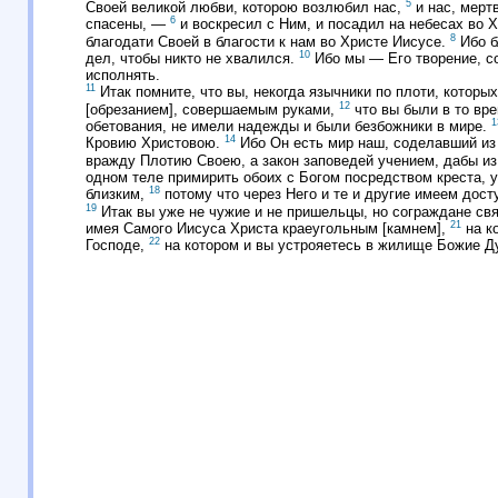
5
Своей великой любви, которою возлюбил нас,
и нас, мерт
6
спасены, —
и воскресил с Ним, и посадил на небесах во 
8
благодати Своей в благости к нам во Христе Иисусе.
Ибо б
10
дел, чтобы никто не хвалился.
Ибо мы — Его творение, со
исполнять.
11
Итак помните, что вы, некогда язычники по плоти, котор
12
[обрезанием], совершаемым руками,
что вы были в то вр
1
обетования, не имели надежды и были безбожники в мире.
14
Кровию Христовою.
Ибо Он есть мир наш, соделавший из
вражду Плотию Своею, а закон заповедей учением, дабы из
одном теле примирить обоих с Богом посредством креста, 
18
близким,
потому что через Него и те и другие имеем досту
19
Итак вы уже не чужие и не пришельцы, но сограждане св
21
имея Самого Иисуса Христа краеугольным [камнем],
на ко
22
Господе,
на котором и вы устрояетесь в жилище Божие Д