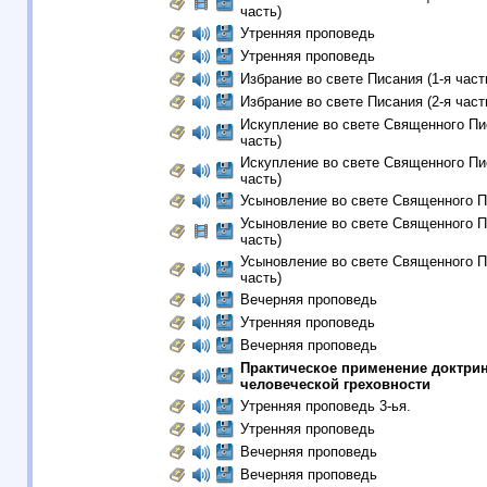
часть)
Утренняя проповедь
Утренняя проповедь
Избрание во свете Писания (1-я част
Избрание во свете Писания (2-я част
Искупление во свете Священного Пис
часть)
Искупление во свете Священного Пис
часть)
Усыновление во свете Священного 
Усыновление во свете Священного П
часть)
Усыновление во свете Священного П
часть)
Вечерняя проповедь
Утренняя проповедь
Вечерняя проповедь
Практическое применение доктри
человеческой греховности
Утренняя проповедь 3-ья.
Утренняя проповедь
Вечерняя проповедь
Вечерняя проповедь