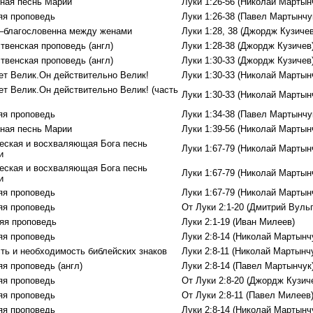
ная песнь Марии
Луки 1:26-56 (Николай Мартын
яя проповедь
Луки 1:26-38 (Павел Мартынчу
–благословенна между женами
Луки 1:28, 38 (Джордж Кузичев
твенская проповедь (англ)
Луки 1:28-38 (Джордж Кузичев
твенская проповедь (англ)
Луки 1:30-33 (Джордж Кузичев
ет Велик.Он действительно Велик!
Луки 1:30-33 (Николай Мартын
ет Велик.Он действительно Велик! (часть
Луки 1:30-33 (Николай Мартын
яя проповедь
Луки 1:34-38 (Павел Мартынчу
ная песнь Марии
Луки 1:39-56 (Николай Мартын
еская и восхваляющая Бога песнь
Луки 1:67-79 (Николай Мартын
и
еская и восхваляющая Бога песнь
Луки 1:67-79 (Николай Мартын
и
яя проповедь
Луки 1:67-79 (Николай Мартын
яя проповедь
От Луки 2:1-20 (Дмитрий Вуль
яя проповедь
Луки 2:1-19 (Иван Милеев)
яя проповедь
Луки 2:8-14 (Николай Мартынч
ть и необходимость библейских знаков
Луки 2:8-11 (Николай Мартынч
яя проповедь (англ)
Луки 2:8-14 (Павел Мартынчук
яя проповедь
От Луки 2:8-20 (Джордж Кузич
яя проповедь
От Луки 2:8-11 (Павел Милеев
яя проповедь
Луки 2:8-14 (Николай Мартынч