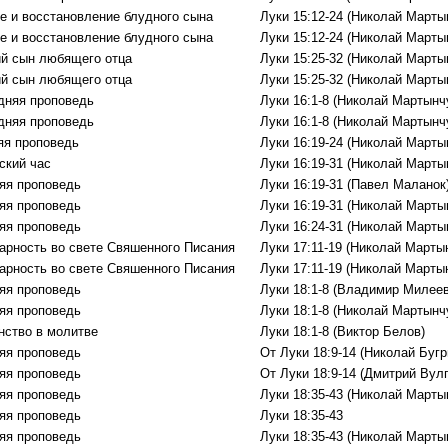
е и восстановление блудного сына
Луки 15:12-24 (Николай Марты
е и восстановление блудного сына
Луки 15:12-24 (Николай Марты
й сын любящего отца
Луки 15:25-32 (Николай Марты
й сын любящего отца
Луки 15:25-32 (Николай Марты
дняя проповедь
Луки 16:1-8 (Николай Мартынч
дняя проповедь
Луки 16:1-8 (Николай Мартынч
яя проповедь
Луки 16:19-24 (Николай Марты
ский час
Луки 16:19-31 (Николай Марты
яя проповедь
Луки 16:19-31 (Павел Маланок
яя проповедь
Луки 16:19-31 (Николай Марты
яя проповедь
Луки 16:24-31 (Николай Марты
арность во свете Свяшенного Писания
Луки 17:11-19 (Николай Марты
арность во свете Свяшенного Писания
Луки 17:11-19 (Николай Марты
яя проповедь
Луки 18:1-8 (Владимир Милеев
яя проповедь
Луки 18:1-8 (Николай Мартынч
нство в молитве
Луки 18:1-8 (Виктор Белов)
яя проповедь
От Луки 18:9-14 (Николай Бугр
яя проповедь
От Луки 18:9-14 (Дмитрий Вул
яя проповедь
Луки 18:35-43 (Николай Марты
яя проповедь
Луки 18:35-43
яя проповедь
Луки 18:35-43 (Николай Марты