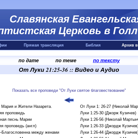
Славянская Евангельска
птистская Церковь в Голл
фии
Прямая трансляция
Библия
Архив в
по дате
по теме
по тексту
От Луки 21:25-36 :: Видео и Аудио
Показать все проповеди "От Луки святое благовествование"
 Мария и Жители Назарета.
От Луки 1: 26-27 (Николай Мар
яя проповедь
Луки 1:25-30 (Джорж Кузичев)
ная песнь Марии
Луки 1:26-56 (Николай Мартын
яя проповедь (англ)
Луки 1:26-33 (Джордж Кузичев
–Благословенна между женами
Луки 1:26-44 (Джордж Кузичев