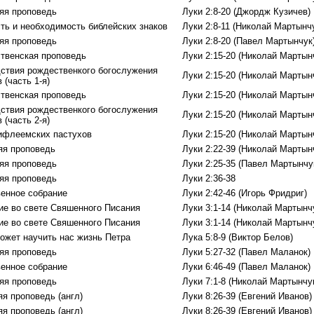
яя проповедь
Луки 2:8-20 (Джордж Кузичев)
ть и необходимость библейских знаков
Луки 2:8-11 (Николай Мартынч
яя проповедь
Луки 2:8-20 (Павел Мартынчук
твенская проповедь
Луки 2:15-20 (Николай Мартын
ствия рождественкого богослужения
Луки 2:15-20 (Николай Мартын
 (часть 1-я)
твенская проповедь
Луки 2:15-20 (Николай Мартын
ствия рождественкого богослужения
Луки 2:15-20 (Николай Мартын
 (часть 2-я)
ифлеемских пастухов
Луки 2:15-20 (Николай Мартын
яя проповедь
Луки 2:22-39 (Николай Мартын
яя проповедь
Луки 2:25-35 (Павел Мартынчу
яя проповедь
Луки 2:36-38
енное собрание
Луки 2:42-46 (Игорь Фридриг)
ие во свете Свяшенного Писания
Луки 3:1-14 (Николай Мартынч
ие во свете Свяшенного Писания
Луки 3:1-14 (Николай Мартынч
ожет научить нас жизнь Петра
Лука 5:8-9 (Виктор Белов)
яя проповедь
Луки 5:27-32 (Павел Маланок)
енное собрание
Луки 6:46-49 (Павел Маланок)
яя проповедь
Луки 7:1-8 (Николай Мартынчу
яя проповедь (англ)
Луки 8:26-39 (Евгений Иванов)
яя проповедь (англ)
Луки 8:26-39 (Евгений Иванов)