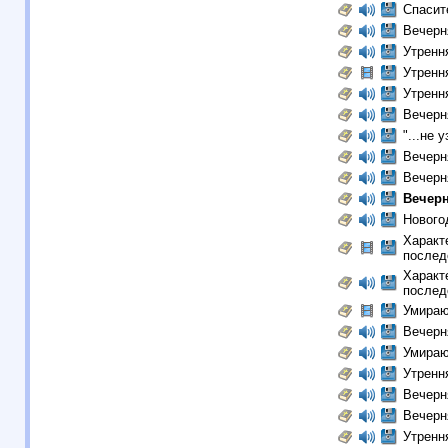
Спасит
Вечерн
Утренн
Утренн
Утренн
Вечерн
"...не 
Вечерн
Вечерн
Вечер
Новогод
Характ
послед
Характ
послед
Умираю
Вечерн
Умираю
Утренн
Вечерн
Вечерн
Утренн