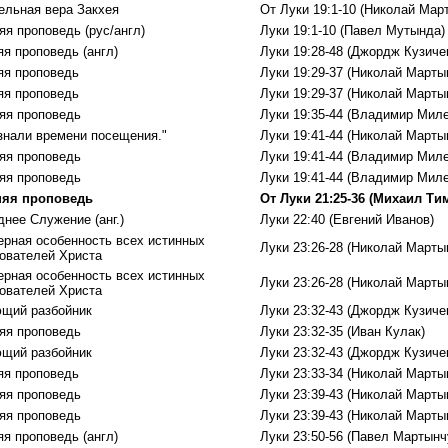
ельная вера Закхея
От Луки 19:1-10 (Николай Мар
яя проповедь (рус/англ)
Луки 19:1-10 (Павел Мутында)
яя проповедь (англ)
Луки 19:28-48 (Джордж Кузиче
яя проповедь
Луки 19:29-37 (Николай Марты
яя проповедь
Луки 19:29-37 (Николай Марты
яя проповедь
Луки 19:35-44 (Владимир Миле
узнали времени посещения."
Луки 19:41-44 (Николай Марты
яя проповедь
Луки 19:41-44 (Владимир Миле
яя проповедь
Луки 19:41-44 (Владимир Миле
няя проповедь
От Луки 21:25-36 (Михаил Т
нее Служение (анг.)
Луки 22:40 (Евгений Иванов)
ерная особенность всех истинных
Луки 23:26-28 (Николай Марты
ователей Христа
ерная особенность всех истинных
Луки 23:26-28 (Николай Марты
ователей Христа
щий разбойник
Луки 23:32-43 (Джордж Кузиче
яя проповедь
Луки 23:32-35 (Иван Кулак)
щий разбойник
Луки 23:32-43 (Джордж Кузиче
яя проповедь
Луки 23:33-34 (Николай Марты
яя проповедь
Луки 23:39-43 (Николай Марты
яя проповедь
Луки 23:39-43 (Николай Марты
яя проповедь (англ)
Луки 23:50-56 (Павел Мартынч