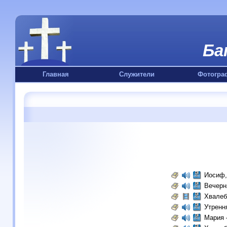
Ба
Главная
Служители
Фотогра
Иосиф,
Вечерн
Хвалеб
Утренн
Мария 