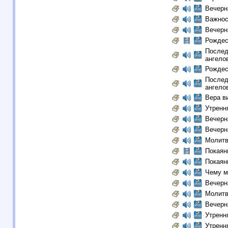
Вечерн
Важнос
Вечерн
Рождес
Послед
ангелов
Рождес
Послед
ангелов
Вера в
Утренн
Вечерн
Вечерн
Молитв
Покаян
Покаян
Чему м
Вечерн
Молитв
Вечерн
Утренн
Утренн