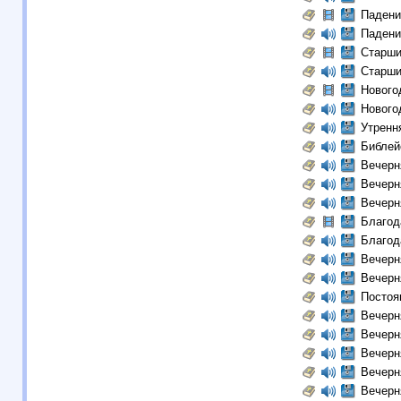
Падени
Падени
Старши
Старши
Нового
Нового
Утренн
Библей
Вечерн
Вечерн
Вечерн
Благод
Благод
Вечерн
Вечерн
Постоя
Вечерн
Вечерн
Вечерн
Вечерн
Вечерн