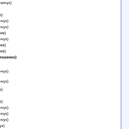
тинчук)
в)
нчук)
нчук)
ев)
нчук)
ев)
ев)
имошенко)
нчук)
нчук)
в)
в)
нчук)
нчук)
нчук)
ук)