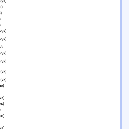
чук)
к)
)
)
)
чук)
чук)
к)
чук)
чук)
чук)
чук)
пе)
ук)
ук)
)
ев)
)
ук)