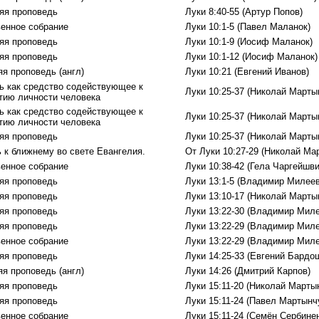
яя проповедь
Луки 8:40-55 (Артур Попов)
енное собрание
Луки 10:1-5 (Павел Маланок)
яя проповедь
Луки 10:1-9 (Иосиф Маланок)
яя проповедь
Луки 10:1-12 (Иосиф Маланок)
яя проповедь (англ)
Луки 10:21 (Евгений Иванов)
ь как средство содействующее к
Луки 10:25-37 (Николай Марты
тию личности человека
ь как средство содействующее к
Луки 10:25-37 (Николай Марты
тию личности человека
яя проповедь
Луки 10:25-37 (Николай Марты
 к ближнему во свете Евангелия.
От Луки 10:27-29 (Николай Ма
енное собрание
Луки 10:38-42 (Гела Чаргейшви
яя проповедь
Луки 13:1-5 (Владимир Милеев
яя проповедь
Луки 13:10-17 (Николай Марты
яя проповедь
Луки 13:22-30 (Владимир Миле
яя проповедь
Луки 13:22-29 (Владимир Миле
енное собрание
Луки 13:22-29 (Владимир Миле
яя проповедь
Луки 14:25-33 (Евгений Бардо
яя проповедь (англ)
Луки 14:26 (Дмитрий Карпов)
яя проповедь
Луки 15:11-20 (Николай Марты
яя проповедь
Луки 15:11-24 (Павел Мартынч
енное собрание
Луки 15:11-24 (Семён Сербинен