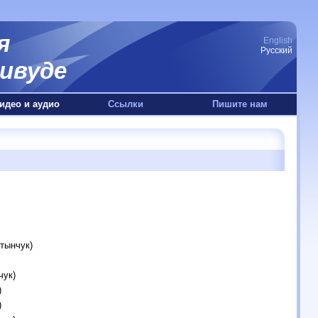
я
English
Русский
ивуде
идео и аудио
Ссылки
Пишите нам
тынчук)
чук)
)
)