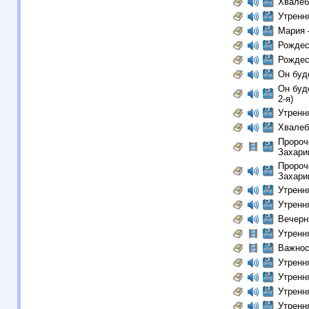
Хвалеб
Утренн
Мария 
Рождес
Рождес
Он буд
Он буд
2-я)
Утренн
Хвалеб
Пророч
Захари
Пророч
Захари
Утренн
Утренн
Вечерн
Утренн
Важнос
Утренн
Утренн
Утренн
Утренн