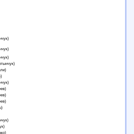
нчук)
нчук)
нчук)
ртынчук)
ли)
)
нчук)
ев)
ев)
ев)
ш)
нчук)
ук)
ко)