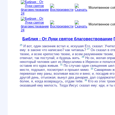
Молитвенное со
Молитвенное со
Библия : От Луки святое благовествование
25
И вот, один законник встал и, искушая Его, сказал: Учит
27
ему: в законе что написано? как читаешь?
Он сказал в от
твоею, и всею крепостию твоею, и всем разумением твоим, 
29
отвечал; так поступай, и будешь жить.
Но он, желая оправ
некоторый человек шел из Иерусалима в Иерихон и попался 
31
оставив его едва живым.
По случаю один священник шел 
33
месте, подошел, посмотрел и прошел мимо.
Самарянин же
перевязал ему раны, возливая масло и вино; и, посадив его 
другой день, отъезжая, вынул два динария, дал содержател
36
более, я, когда возвращусь, отдам тебе.
Кто из этих тро
оказавший ему милость. Тогда Иисус сказал ему: иди, и ты 