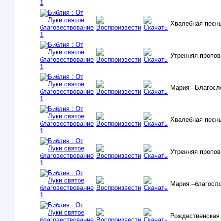
Хвалебная песн
Утренняя пропов
Мария –Благосл
Хвалебная песн
Утренняя пропо
Мария –благосл
Рождественская 