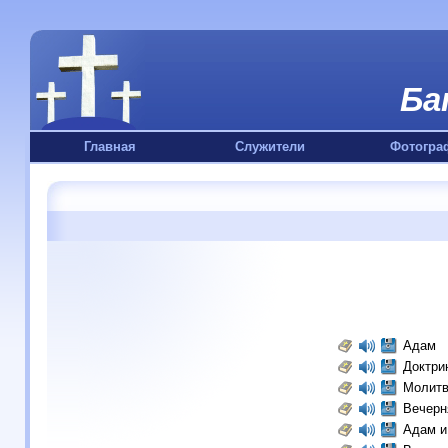
Ба
Главная
Служители
Фотогра
Адам
Доктри
Молитв
Вечерн
Адам и