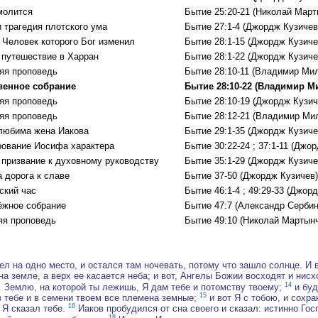
молится
Бытие 25:20-21 (Николай Март
и трагедия плотского ума
Бытие 27:1-4 (Джордж Кузичев
- Человек которого Бог изменил
Бытие 28:1-15 (Джордж Кузиче
 путешествие в Харран
Бытие 28:1-22 (Джордж Кузиче
яя проповедь
Бытие 28:10-11 (Владимир Ми
венное собрание
Бытие 28:10-22 (Владимир М
яя проповедь
Бытие 28:10-19 (Джордж Кузич
яя проповедь
Бытие 28:12-21 (Владимир Ми
любима жена Иакова
Бытие 29:1-35 (Джордж Кузиче
ование Иосифа характера
Бытие 30:22-24 ; 37:1-11 (Джо
 призвание к духовному руководству
Бытие 35:1-29 (Джордж Кузиче
 дорога к славе
Бытие 37-50 (Джордж Кузичев)
ский час
Бытие 46:1-4 ; 49:29-33 (Джор
жное собрание
Бытие 47:7 (Александр Сербин
яя проповедь
Бытие 49:10 (Николай Мартынч
л на одно место, и остался там ночевать, потому что зашло солнце. И в
на земле, а верх ее касается неба; и вот, Ангелы Божии восходят и нисх
14
я]. Землю, на которой ты лежишь, Я дам тебе и потомству твоему;
и буд
15
 в тебе и в семени твоем все племена земные;
и вот Я с тобою, и сохра
16
 Я сказал тебе.
Иаков пробудился от сна своего и сказал: истинно Гос
18