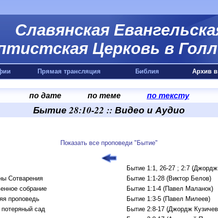
Славянская Евангельска
птистская Церковь в Голл
фии
Прямая трансляция
Библия
Архив в
по дате
по теме
по тексту
Бытие 28:10-22 :: Видео и Аудио
Показать все проповеди "Бытие"
Бытие 1:1, 26-27 ; 2:7 (Джордж
ны Сотварения
Бытие 1:1-28 (Виктор Белов)
енное собрание
Бытие 1:1-4 (Павел Маланок)
яя проповедь
Бытие 1:3-5 (Павел Милеев)
 потеряный сад
Бытие 2:8-17 (Джордж Кузичев