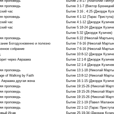
яя проповедь
Бытие 2:8-17 (Анатолий Пинчук
яя проповедь
Бытие 3:1-7 (Виктор Броницкий
ский час
Бытие 3:16 ; 4:25 (Джордж Куз
яя проповедь
Бытие 4:1-12 (Тарас Приступа)
ский час
Бытие 4:1-12 (Джордж Кузичев
ский час
Бытие 5:18-24 (Джордж Кузиче
Бытие 5:32 (Джордж Кузичев)
яя проповедь
Бытие 6:22 (Николай Мартынчу
сание Богодухновенно и полезно
Бытие 7:6-16 (Николай Мартын
енное собрание
Бытие 7:6-16 (Николай Мартын
д
Бытие 10:8-12 (Джордж Кузиче
ворит через Авраама
Бытие 12:1-8 (Джордж Кузичев
Бытие 12:1-4 (Джордж Кузичев
яя проповедь
Бытие 13:1-18 (Николай Марты
ge of Walking by Faith
Бытие 13:8-12 (Николай Марты
– Авраама другая жена
Бытие 16:1-15 (Джордж Кузиче
яя проповедь
Бытие 19:15-26 (Николай Март
яя проповедь
Бытие 19:15-26 (Николай Март
яя проповедь
Бытие 19:15-26 (Николай Март
яя проповедь
Бытие 22:1-19 (Павел Маланок
яя проповедь
Бытие 22:1-12 (Тарас Приступа
ивый Исав
Бытие 25:19-34 (Джордж Кузич