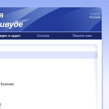
я
English
Русский
ивуде
идео и аудио
Ссылки
Пишите нам
 Кузичев)
)