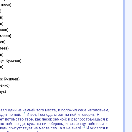
ынчук)
)
в)
в)
леев)
илеев)
ев)
леев)
в)
рдж Кузичев)
в)
дж Кузичев)
енко)
ук)
зял один из камней того места, и положил себе изголовьем,
13
одят по ней.
И вот, Господь стоит на ней и говорит: Я
ет потомство твое, как песок земной; и распространишься к
ню тебя везде, куда ты ни пойдешь; и возвращу тебя в сию
17
подь присутствует на месте сем; а я не знал!
И убоялся и