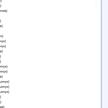
)
)
ичев)
)
в)
к)
чук)
чук)
в)
)
)
нчук)
нчук)
в)
ынчук)
ынчук)
ынчук)
)
)
ев)