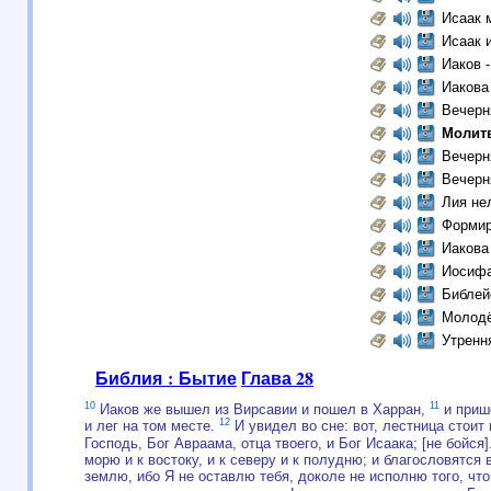
Исаак 
Исаак 
Иаков 
Иакова
Вечерн
Молит
Вечерн
Вечерн
Лия не
Формир
Иакова
Иосифа
Библей
Молодё
Утренн
Библия : Бытие
Глава 28
10
11
Иаков же вышел из Вирсавии и пошел в Харран,
и прише
12
и лег на том месте.
И увидел во сне: вот, лестница стоит 
Господь, Бог Авраама, отца твоего, и Бог Исаака; [не бойс
морю и к востоку, и к северу и к полудню; и благословятся
землю, ибо Я не оставлю тебя, доколе не исполню того, что