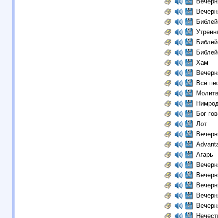
Вечерн
Вечерн
Библей
Утренн
Библей
Библей
Хам
Вечерн
Всё пе
Молитв
Нимро
Бог го
Лот
Вечерн
Advanta
Агарь 
Вечерн
Вечерн
Вечерн
Вечерн
Вечерн
Нечест