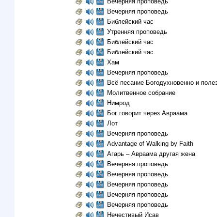
Вечерняя проповедь
Вечерняя проповедь
Библейский час
Утренняя проповедь
Библейский час
Библейский час
Хам
Вечерняя проповедь
Всё песание Богодухновенно и поле
Молитвенное собрание
Нимрод
Бог говорит через Авраама
Лот
Вечерняя проповедь
Advantage of Walking by Faith
Агарь – Авраама другая жена
Вечерняя проповедь
Вечерняя проповедь
Вечерняя проповедь
Вечерняя проповедь
Вечерняя проповедь
Нечестивый Исав