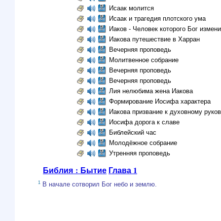
Исаак молится
Исаак и трагедия плотского ума
Иаков - Человек которого Бог измен
Иакова путешествие в Харран
Вечерняя проповедь
Молитвенное собрание
Вечерняя проповедь
Вечерняя проповедь
Лия нелюбима жена Иакова
Формирование Иосифа характера
Иакова призвание к духовному руко
Иосифа дорога к славе
Библейский час
Молодёжное собрание
Утренняя проповедь
Библия : Бытие
Глава 1
1
В начале сотворил Бог небо и землю.