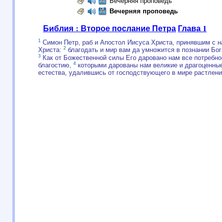
Вечерняя проповедь
Вечерняя проповедь
Библия : Второе послание Петра
Глава 1
1
Симон Петр, раб и Апостол Иисуса Христа, принявшим с н
2
Христа:
благодать и мир вам да умножится в познании Бог
3
Как от Божественной силы Его даровано нам все потребное
4
благостию,
которыми дарованы нам великие и драгоценные
естества, удалившись от господствующего в мире растлени