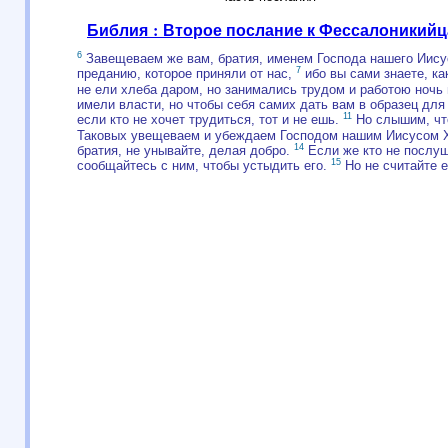
Библия : Второе послание к Фессалоникийц
6
Завещеваем же вам, братия, именем Господа нашего Иисуса
7
преданию, которое приняли от нас,
ибо вы сами знаете, ка
не ели хлеба даром, но занимались трудом и работою ночь 
имели власти, но чтобы себя самих дать вам в образец дл
11
если кто не хочет трудиться, тот и не ешь.
Но слышим, что
Таковых увещеваем и убеждаем Господом нашим Иисусом Хр
14
братия, не унывайте, делая добро.
Если же кто не послуш
15
сообщайтесь с ним, чтобы устыдить его.
Но не считайте ег