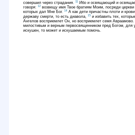
11
совершил через страдания.
Ибо и освящающий и освящаем
12
говоря:
возвещу имя Твое братиям Моим, посреди церкви
14
которых дал Мне Бог.
А как дети причастны плоти и кров
15
державу смерти, то есть диавола,
и избавить тех, которы
Ангелов восприемлет Он, но восприемлет семя Авраамово
милостивым и верным первосвященником пред Богом, для у
искушен, то может и искушаемым помочь.