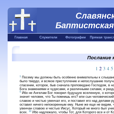
Славянск
Баптистская 
Главная
Служители
Фотографии
Прямая транс
Послание к
1
2
3
4
5
1
Посему мы должны быть особенно внимательны к слышанн
было твердо, и всякое преступление и непослушание полу
спасении, которое, быв сначала проповедано Господом, в 
Бога знамениями и чудесами, и различными силами, и разд
5
Ибо не Ангелам Бог покорил будущую вселенную, о котор
значит человек, что Ты помнишь его? или сын человечески
славою и честью увенчал его, и поставил его над делами р
оставил ничего непокоренным ему. Ныне же еще не видим, 
увенчан славою и честью Иисус, Который не много был уни
10
всех.
Ибо надлежало, чтобы Тот, для Которого все и от К