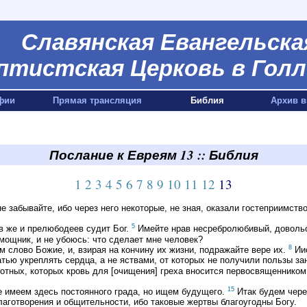
Славянская Евангельска
птистская Церковь в Голл
фии
Прямая трансляция
Библия
Архив в
Послание к Евреям 13 :: Библия
1
2
3
4
5
6
7
8
9
10
11
12
13
 забывайте, ибо через него некоторые, не зная, оказали гостеприимств
5
ов же и прелюбодеев судит Бог.
Имейте нрав несребролюбивый, довольст
мощник, и не убоюсь: что сделает мне человек?
8
 слово Божие, и, взирая на кончину их жизни, подражайте вере их.
Иис
тью укреплять сердца, а не яствами, от которых не получили пользы 
вотных, которых кровь для [очищения] греха вносится первосвященнико
15
е имеем здесь постоянного града, но ищем будущего.
Итак будем через
аготворения и общительности, ибо таковые жертвы благоугодны Богу.