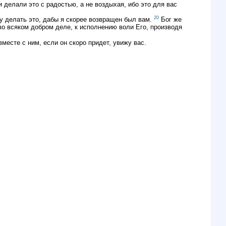
 делали это с радостью, а не воздыхая, ибо это для вас
20
 делать это, дабы я скорее возвращен был вам.
Бог же
о всяком добром деле, к исполнению воли Его, производя
месте с ним, если он скоро придет, увижу вас.