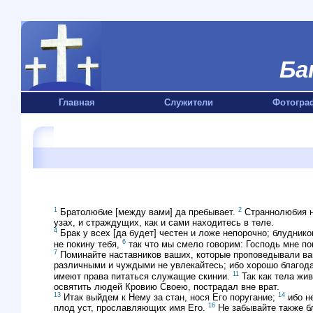
Ба
Главная
Служители
Фотогра
1
2
Братолюбие [между вами] да пребывает.
Страннолюбия не
узах, и страждущих, как и сами находитесь в теле.
4
Брак у всех [да будет] честен и ложе непорочно; блудник
6
не покину тебя,
так что мы смело говорим: Господь мне по
7
Поминайте наставников ваших, которые проповедывали вам
различными и чуждыми не увлекайтесь; ибо хорошо благода
11
имеют права питаться служащие скинии.
Так как тела жи
освятить людей Кровию Своею, пострадал вне врат.
13
14
Итак выйдем к Нему за стан, нося Его поругание;
ибо н
16
плод уст, прославляющих имя Его.
Не забывайте также бл