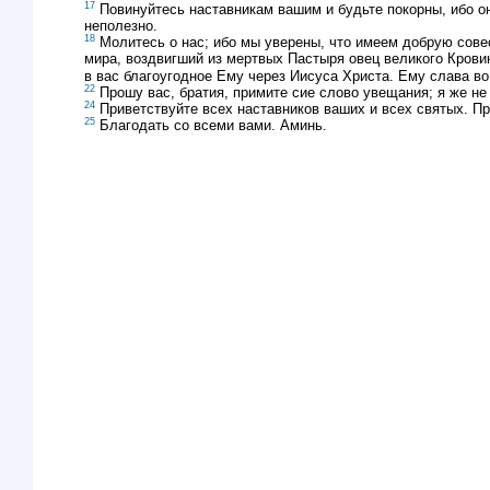
17
Повинуйтесь наставникам вашим и будьте покорны, ибо они
неполезно.
18
Молитесь о нас; ибо мы уверены, что имеем добрую совес
мира, воздвигший из мертвых Пастыря овец великого Кровию
в вас благоугодное Ему через Иисуса Христа. Ему слава во
22
Прошу вас, братия, примите сие слово увещания; я же не
24
Приветствуйте всех наставников ваших и всех святых. П
25
Благодать со всеми вами. Аминь.