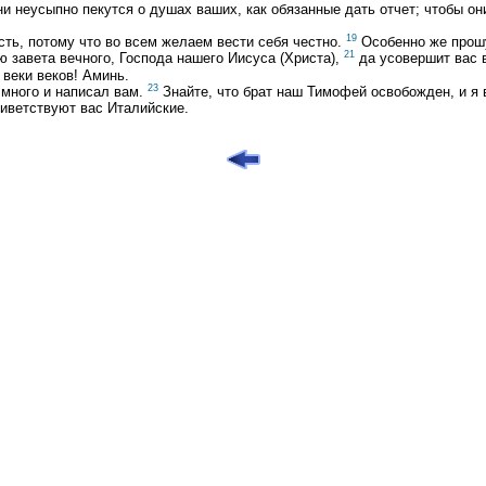
 неусыпно пекутся о душах ваших, как обязанные дать отчет; чтобы они
19
ть, потому что во всем желаем вести себя честно.
Особенно же прошу
21
 завета вечного, Господа нашего Иисуса (Христа),
да усовершит вас в
 веки веков! Аминь.
23
 много и написал вам.
Знайте, что брат наш Тимофей освобожден, и я в
риветствуют вас Италийские.