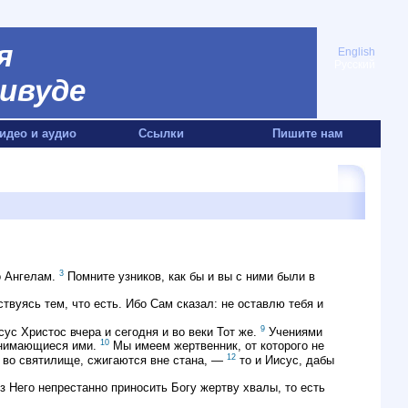
я
English
Русский
ивуде
идео и аудио
Ссылки
Пишите нам
3
о Ангелам.
Помните узников, как бы и вы с ними были в
вуясь тем, что есть. Ибо Сам сказал: не оставлю тебя и
9
ус Христос вчера и сегодня и во веки Тот же.
Учениями
10
занимающиеся ими.
Мы имеем жертвенник, от которого не
12
м во святилище, сжигаются вне стана, —
то и Иисус, дабы
 Него непрестанно приносить Богу жертву хвалы, то есть