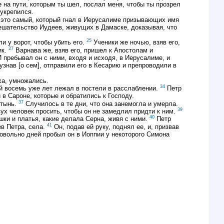
е на пути, которым ты шел, послал меня, чтобы ты прозрел
 укрепился.
 это самый, который гнал в Иерусалиме призывающих имя
ешательство Иудеев, живущих в Дамаске, доказывая, что
25
и у ворот, чтобы убить его.
Ученики же ночью, взяв его,
27
ик.
Варнава же, взяв его, пришел к Апостолам и
 пребывал он с ними, входя и исходя, в Иерусалиме, и
узнав [о сем], отправили его в Кесарию и препроводили в
ха, умножались.
34
й восемь уже лет лежал в постели в расслаблении.
Петр
в Сароне, которые и обратились к Господу.
37
стынь.
Случилось в те дни, что она занемогла и умерла.
39
вух человек просить, чтобы он не замедлил придти к ним.
40
ашки и платья, какие делала Серна, живя с ними.
Петр
41
ев Петра, села.
Он, подав ей руку, поднял ее, и, призвав
овольно дней пробыл он в Иоппии у некоторого Симона