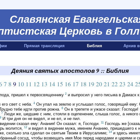
Славянская Евангельска
птистская Церковь в Голл
фии
Прямая трансляция
Библия
Архив в
Деяния святых апостолов 9 :: Библия
6
7
8
9
10
11
12
13
14
15
16
17
18
19
20
21
22
23
24
2
2
спода, пришел к первосвященнику
и выпросил у него письма в Дамаск к
4
 его свет с неба.
Он упал на землю и услышал голос, говорящий ему: 
6
 Трудно тебе идти против рожна.
Он в трепете и ужасе сказал: Господи! 
7
.
Люди же, шедшие с ним, стояли в оцепенении, слыша голос, а никого 
9
И три дня он не видел, и не ел, и не пил.
11
видении сказал ему: Анания! Он сказал: я, Господи.
Господь же [сказа
12
ерь молится,
и видел в видении мужа, именем Ананию, пришедшего к не
14
еке, сколько зла сделал он святым Твоим в Иерусалиме;
и здесь имеет
избранный сосуд, чтобы возвещать имя Мое перед народами и царями и