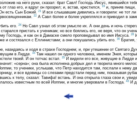
зложив на него руки, сказал: брат Савл! Господь Иисус, явившийся теб
19
от глаз его, и вдруг он прозрел; и, встав, крестился,
и, приняв пищи,
21
 Он есть Сын Божий.
И все слышавшие дивились и говорили: не тот ли
22
первосвященникам.
А Савл более и более укреплялся и приводил в зам
24
бить его.
Но Савл узнал об этом умысле их. А они день и ночь стерегл
тарался пристать к ученикам; но все боялись его, не веря, что он учен
28
 ему Господь, и как он в Дамаске смело проповедывал во имя Иисуса.
И
30
же и состязался с Еллинистами; а они покушались убить его.
Братия, 
е, назидаясь и ходя в страхе Господнем; и, при утешении от Святаго Ду
33
живущим в Лидде.
Там нашел он одного человека, именем Энея, которы
35
остели твоей. И он тотчас встал.
И видели его все, живущие в Лидде и 
значит: «серна»; она была исполнена добрых дел и творила много мило
оппии, то ученики, услышав, что Петр находится там, послали к нему д
 горницу, и все вдовицы со слезами предстали перед ним, показывая руб
вшись к телу, сказал: Тавифа! встань. И она открыла глаза свои и, увид
43
лалось известным по всей Иоппии, и многие уверовали в Господа.
И д