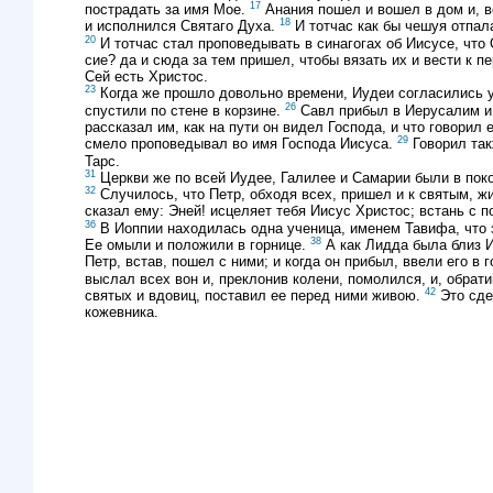
17
пострадать за имя Мое.
Анания пошел и вошел в дом и, во
18
и исполнился Святаго Духа.
И тотчас как бы чешуя отпала 
20
И тотчас стал проповедывать в синагогах об Иисусе, что
сие? да и сюда за тем пришел, чтобы вязать их и вести к 
Сей есть Христос.
23
Когда же прошло довольно времени, Иудеи согласились у
26
спустили по стене в корзине.
Савл прибыл в Иерусалим и с
рассказал им, как на пути он видел Господа, и что говорил
29
смело проповедывал во имя Господа Иисуса.
Говорил так
Тарс.
31
Церкви же по всей Иудее, Галилее и Самарии были в поко
32
Случилось, что Петр, обходя всех, пришел и к святым, 
сказал ему: Эней! исцеляет тебя Иисус Христос; встань с п
36
В Иоппии находилась одна ученица, именем Тавифа, что 
38
Ее омыли и положили в горнице.
А как Лидда была близ И
Петр, встав, пошел с ними; и когда он прибыл, ввели его в
выслал всех вон и, преклонив колени, помолился, и, обрати
42
святых и вдовиц, поставил ее перед ними живою.
Это сде
кожевника.