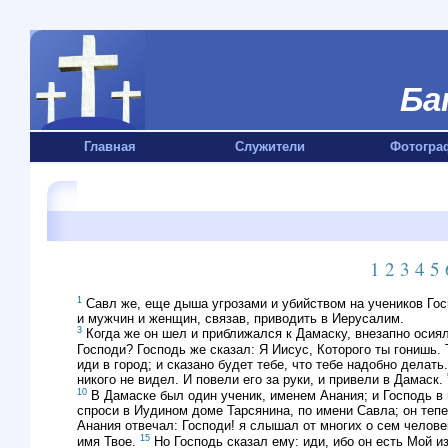
Ба
Главная
Служители
Фотогра
1
2
3
4
5
1
Савл же, еще дыша угрозами и убийством на учеников Го
и мужчин и женщин, связав, приводить в Иерусалим.
3
Когда же он шел и приближался к Дамаску, внезапно осиял
Господи? Господь же сказал: Я Иисус, Которого ты гонишь.
иди в город; и сказано будет тебе, что тебе надобно делать
никого не видел. И повели его за руки, и привели в Дамаск.
10
В Дамаске был один ученик, именем Анания; и Господь в 
спроси в Иудином доме Тарсянина, по имени Савла; он теп
Анания отвечал: Господи! я слышал от многих о сем челов
15
имя Твое.
Но Господь сказал ему: иди, ибо он есть Мой 