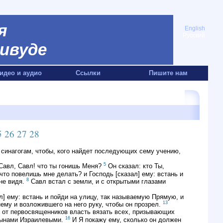
я
English
Русский
ивуде
идео и аудио
Ссылки
Пишите нам
5
26
27
28
 синагогам, чтобы, кого найдет последующих сему учению,
5
Савл, Савл! что ты гонишь Меня?
Он сказал: кто Ты,
что повелишь мне делать? и Господь [сказал] ему: встань и
8
не видя.
Савл встал с земли, и с открытыми глазами
л] ему: встань и пойди на улицу, так называемую Прямую, и
13
му и возложившего на него руку, чтобы он прозрел.
 от первосвященников власть вязать всех, призывающих
16
 сынами Израилевыми.
И Я покажу ему, сколько он должен