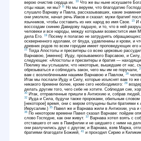
10
верою очистив сердца их.
Что же вы ныне искушаете Бога,
11
отцы наши, ни мы?
Но мы веруем, что благодатию Господа
слушало Варнаву и Павла, рассказывавших, какие знамения
они умолкли, начал речь Иаков и сказал: мужи братия! пос
15
язычников, чтобы составить из них народ во имя Свое.
И с
воссоздам скинию Давидову падшую, и то, что в ней разру
человеки и все народы, между которыми возвестится имя М
19
дела Его.
Посему я полагаю не затруднять обращающихся
оскверненного идолами, от блуда, удавленины и крови, и чт
древних родов по всем городам имеет проповедующих его и
22
Тогда Апостолы и пресвитеры со всею церковью рассудил
Варнавою, [именно]: Иуду, прозываемого Варсавою, и Сил
следующее: «Апостолы и пресвитеры и братия — находящим
Поелику мы услышали, что некоторые, вышедшие от нас, см
2
обрезываться и соблюдать закон, чего мы им не поручали,
26
вам с возлюбленными нашими Варнавою и Павлом,
челов
Итак мы послали Иуду и Силу, которые изъяснят вам то же
29
никакого бремени более, кроме сего необходимого:
воздер
делать другим того, чего себе не хотите. Соблюдая сие, хо
30
Итак, отправленные пришли в Антиохию и, собрав людей
32
Иуда и Сила, будучи также пророками, обильным словом 
[некоторое] время, они с миром отпущены были братиями к
35
Иерусалим.)
Павел же и Варнава жили в Антиохии, уча и 
36
По некотором времени Павел сказал Варнаве: пойдем опя
37
слово Господне, как они живут.
Варнава хотел взять с со
отставшего от них в Памфилии и не шедшего с ними на дел
они разлучились друг с другом; и Варнава, взяв Марка, от
41
братиями благодати Божией,
и проходил Сирию и Киликию