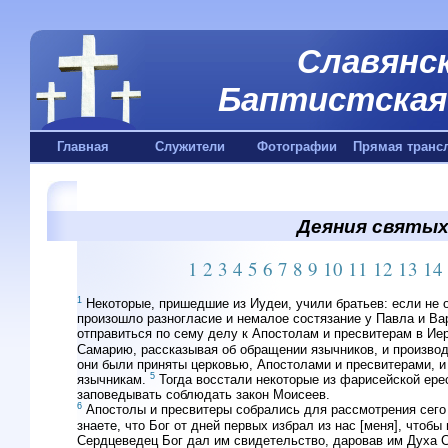
Славянск
Баптистская 
Главная
Служители
Фотографии
Прямая транс
Деяния святых 
1
2
3
4
5
6
7
8
9
10
11
12
13
14
1
Некоторые, пришедшие из Иудеи, учили братьев: если не 
произошло разногласие и немалое состязание у Павла и Ва
отправиться по сему делу к Апостолам и пресвитерам в И
Самарию, рассказывая об обращении язычников, и производ
они были приняты церковью, Апостолами и пресвитерами, и 
5
язычникам.
Тогда восстали некоторые из фарисейской ерес
заповедывать соблюдать закон Моисеев.
6
Апостолы и пресвитеры собрались для рассмотрения сего
знаете, что Бог от дней первых избрал из нас [меня], что
Сердцеведец Бог дал им свидетельство, даровав им Духа С