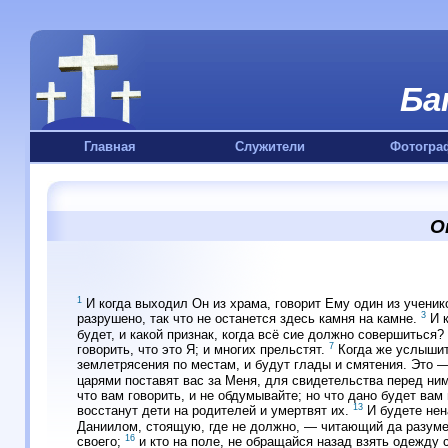
Ба
Главная
Служители
Фотогра
О
1
И когда выходил Он из храма, говорит Ему один из ученико
3
разрушено, так что не останется здесь камня на камне.
И к
будет, и какой признак, когда всё сие должно совершиться?
7
говорить, что это Я; и многих прельстят.
Когда же услышит
землетрясения по местам, и будут глады и смятения. Это 
царями поставят вас за Меня, для свидетельства перед ни
что вам говорить, и не обдумывайте; но что дано будет вам 
13
восстанут дети на родителей и умертвят их.
И будете нен
Даниилом, стоящую, где не должно, — читающий да разумее
16
своего;
и кто на поле, не обращайся назад взять одежду