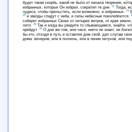
будет такая скорбь, какой не было от начала творения, кото
21
избранных, которых Он избрал, сократил те дни.
Тогда, ес
23
чудеса, чтобы прельстить, если возможно, и избранных.
В
25
и звезды спадут с неба, и силы небесные поколеблются.
соберет избранных Своих от четырех ветров, от края земли
29
лето.
Так и когда вы увидите то сбывающимся, знайте, чт
32
прейдут.
О дне же том, или часе, никто не знает, ни Анге
бы кто, отходя в путь и оставляя дом свой, дал слугам св
дома: вечером, или в полночь, или в пение петухов, или по