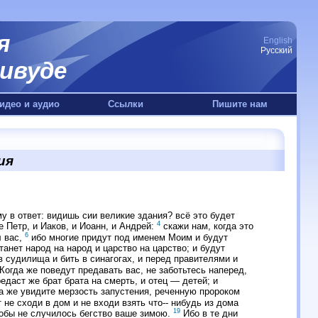
я
English
Русский
ивуде
идео и аудио
Ссылки
Пишите нам
ия
у в ответ: видишь сии великие здания? всё это будет
4
 Петр, и Иаков, и Иоанн, и Андрей:
скажи нам, когда это
6
л вас,
ибо многие придут под именем Моим и будут
анет народ на народ и царство на царство; и будут
в судилища и бить в синагогах, и перед правителями и
Когда же поведут предавать вас, не заботьтесь наперед,
едаст же брат брата на смерть, и отец — детей; и
а же увидите мерзость запустения, реченную пророком
т не сходи в дом и не входи взять что-- нибудь из дома
19
обы не случилось бегство ваше зимою.
Ибо в те дни