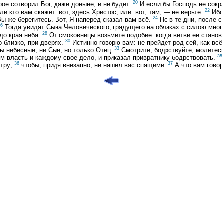
20
рое сотворил Бог, даже доныне, и не будет.
И если бы Господь не сокра
22
ли кто вам скажет: вот, здесь Христос, или: вот, там, — не верьте.
Ибо
24
ы же берегитесь. Вот, Я наперед сказал вам всё.
Но в те дни, после с
26
Тогда увидят Сына Человеческого, грядущего на облаках с силою мно
28
 до края неба.
От смоковницы возьмите подобие: когда ветви ее становя
30
о близко, при дверях.
Истинно говорю вам: не прейдет род сей, как всё
33
лы небесные, ни Сын, но только Отец.
Смотрите, бодрствуйте, молитесь
35
оим власть и каждому свое дело, и приказал привратнику бодрствовать.
36
37
утру;
чтобы, придя внезапно, не нашел вас спящими.
А что вам гово