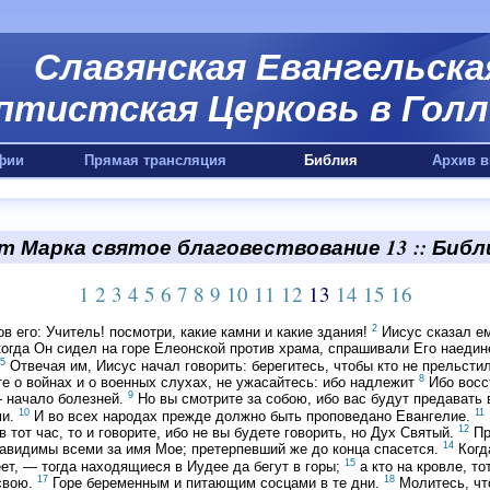
Славянская Евангельска
птистская Церковь в Голл
фии
Прямая трансляция
Библия
Архив в
т Марка святое благовествование 13 :: Библ
1
2
3
4
5
6
7
8
9
10
11
12
13
14
15
16
2
в его: Учитель! посмотри, какие камни и какие здания!
Иисус сказал ем
огда Он сидел на горе Елеонской против храма, спрашивали Его наедине
5
Отвечая им, Иисус начал говорить: берегитесь, чтобы кто не прельсти
8
е о войнах и о военных слухах, не ужасайтесь: ибо надлежит
Ибо восст
9
— начало болезней.
Но вы смотрите за собою, ибо вас будут предавать 
10
11
ми.
И во всех народах прежде должно быть проповедано Евангелие.
12
в тот час, то и говорите, ибо не вы будете говорить, но Дух Святый.
Пр
14
авидимы всеми за имя Мое; претерпевший же до конца спасется.
Когд
15
т, — тогда находящиеся в Иудее да бегут в горы;
а кто на кровле, то
17
18
 свою.
Горе беременным и питающим сосцами в те дни.
Молитесь, чт