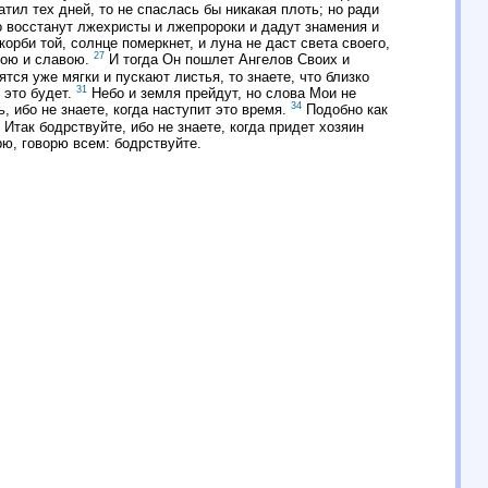
тил тех дней, то не спаслась бы никакая плоть; но ради
 восстанут лжехристы и лжепророки и дадут знамения и
корби той, солнце померкнет, и луна не даст света своего,
27
гою и славою.
И тогда Он пошлет Ангелов Своих и
тся уже мягки и пускают листья, то знаете, что близко
31
 это будет.
Небо и земля прейдут, но слова Мои не
34
, ибо не знаете, когда наступит это время.
Подобно как
Итак бодрствуйте, ибо не знаете, когда придет хозяин
рю, говорю всем: бодрствуйте.