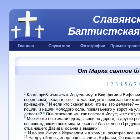
Славянск
Баптистская 
Главная
Служители
Фотографии
Прямая транс
От Марка святое бл
1
2
3
4
5
6
7
1
Когда приблизились к Иерусалиму, к Виффагии и Вифании,
перед вами; входя в него, тотчас найдете привязанного моло
3
приведите.
И если кто скажет вам: что вы это делаете? — 
пошли, и нашли молодого осла, привязанного у ворот на ули
6
делаете?
Они отвечали им, как повелел Иисус; и те отпус
8
Многие же постилали одежды свои по дороге; а другие рез
сопровождавшие восклицали: осанна! благословен Грядущи
отца нашего Давида! осанна в вышних!
11
И вошел Иисус в Иерусалим и в храм; и, осмотрев всё, 
12
На другой день, когда они вышли из Вифании, Он взалка