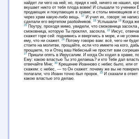
найдет ли чего на ней; но, придя к ней, ничего не нашел, 
вкушает никто от тебя плода вовек! И слышали то ученики 
продающих и покупающих в храме; и столы меновщиков и 
17
через храм какую-либо вещь.
И учил их, говоря: не напи
18
19
сделали его вертепом разбойников.
Услышали
Когда же
20
Поутру, проходя мимо, увидели, что смоковница засохла 
22
смоковница, которую Ты проклял, засохла.
Иисус, отвечая
скажет горе сей: поднимись и ввергнись в море, и не усомн
24
ему, что ни скажет.
Потому говорю вам: всё, чего ни буде
стоите на молитве, прощайте, если что имеете на кого, д
прощаете, то и Отец ваш Небесный не простит вам согреше
27
Пришли опять в Иерусалим. И когда Он ходил в храме, п
Ему: какою властью Ты это делаешь? и кто Тебе дал власт
30
отвечайте Мне;
Крещение Иоанново с небес было, или от
скажем: с небес, — то Он скажет: почему же вы не повери
33
полагали, что Иоанн точно был пророк.
И сказали в ответ 
какою властью это делаю.