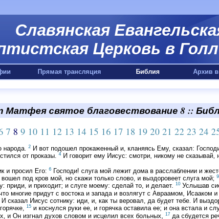
Славянская Евангельска
птистская Церковь в Голл
фии
Прямая трансляция
Библия
Архив в
 Матфея святое благовествование 8 :: Биб
6
7
8
9
10
11
12
13
14
15
16
17
18
19
20
21
22
23
24
2
2
о народа.
И вот подошел прокаженный и, кланяясь Ему, сказал: Господ
4
чистился от проказы.
И говорит ему Иисус: смотри, никому не сказывай, 
6
к и просил Его:
Господи! слуга мой лежит дома в расслаблении и жест
9
ы вошел под кров мой, но скажи только слово, и выздоровеет слуга мой;
10
у: приди, и приходит; и слуге моему: сделай то, и делает.
Услышав сие
что многие придут с востока и запада и возлягут с Авраамом, Исааком 
И сказал Иисус сотнику: иди, и, как ты веровал, да будет тебе. И выздор
15
горячке,
и коснулся руки ее, и горячка оставила ее; и она встала и сл
17
х, и Он изгнал духов словом и исцелил всех больных,
да сбудется реч