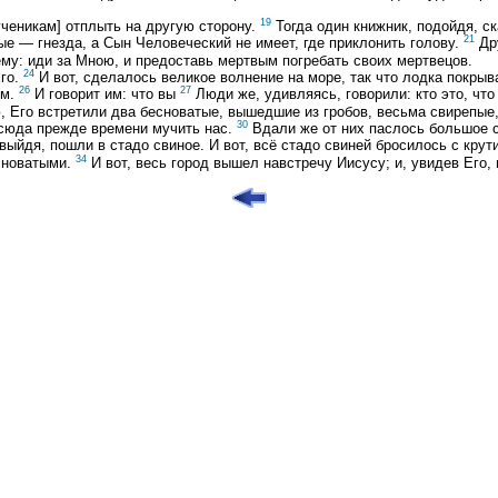
19
ученикам] отплыть на другую сторону.
Тогда один книжник, подойдя, ск
21
е — гнезда, а Сын Человеческий не имеет, где приклонить голову.
Дру
му: иди за Мною, и предоставь мертвым погребать своих мертвецов.
24
Его.
И вот, сделалось великое волнение на море, так что лодка покры
26
27
ем.
И говорит им: что вы
Люди же, удивляясь, говорили: кто это, чт
, Его встретили два бесноватые, вышедшие из гробов, весьма свирепые,
30
 сюда прежде времени мучить нас.
Вдали же от них паслось большое 
 выйдя, пошли в стадо свиное. И вот, всё стадо свиней бросилось с крут
34
есноватыми.
И вот, весь город вышел навстречу Иисусу; и, увидев Его,