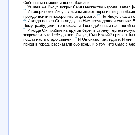
Себя наши немощи и понес болезни.
18
Увидев же Иисус вокруг Себя множество народа, велел [
20
И говорит ему Иисус: лисицы имеют норы и птицы небесны
22
прежде пойти и похоронить отца моего.
Но Иисус сказал е
23
И когда вошел Он в лодку, за Ним последовали ученики 
Нему, разбудили Его и сказали: Господи! спаси нас, погиба
28
И когда Он прибыл на другой берег в страну Гергесинскую
закричали: что Тебе до нас, Иисус, Сын Божий? пришел Ты
32
пошли нас в стадо свиней.
И Он сказал им: идите. И они,
придя в город, рассказали обо всем, и о том, что было с б