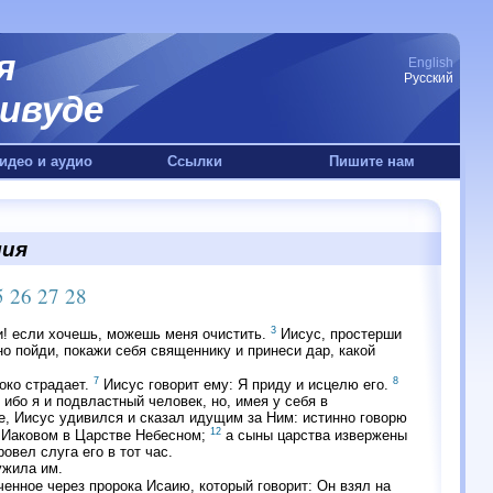
я
English
Русский
ивуде
идео и аудио
Ссылки
Пишите нам
лия
5
26
27
28
3
и! если хочешь, можешь меня очистить.
Иисус, простерши
но пойди, покажи себя священнику и принеси дар, какой
7
8
око страдает.
Иисус говорит ему: Я приду и исцелю его.
ибо я и подвластный человек, но, имея у себя в
, Иисус удивился и сказал идущим за Ним: истинно говорю
12
и Иаковом в Царстве Небесном;
а сыны царства извержены
овел слуга его в тот час.
ужила им.
енное через пророка Исаию, который говорит: Он взял на