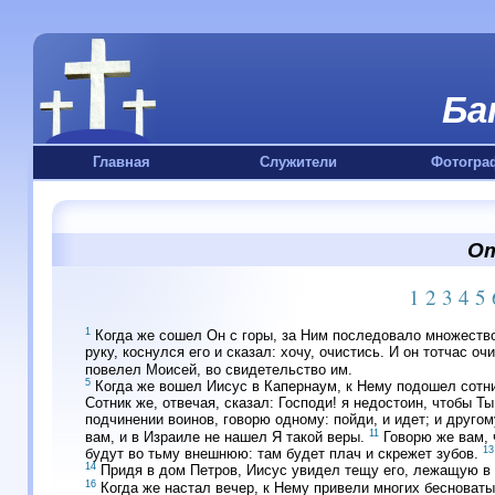
Ба
Главная
Служители
Фотогра
От
1
2
3
4
5
1
Когда же сошел Он с горы, за Ним последовало множеств
руку, коснулся его и сказал: хочу, очистись. И он тотчас о
повелел Моисей, во свидетельство им.
5
Когда же вошел Иисус в Капернаум, к Нему подошел сотни
Сотник же, отвечая, сказал: Господи! я недостоин, чтобы Т
подчинении воинов, говорю одному: пойди, и идет; и другом
11
вам, и в Израиле не нашел Я такой веры.
Говорю же вам, 
13
будут во тьму внешнюю: там будет плач и скрежет зубов.
14
Придя в дом Петров, Иисус увидел тещу его, лежащую в 
16
Когда же настал вечер, к Нему привели многих бесноваты