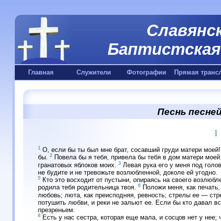
Славянск
Баптистская 
Главная
Служители
Фотографии
Прямая транс
Песнь песней
1
1
О, если бы ты был мне брат, сосавший груди матери моей! 
2
бы.
Повела бы я тебя, привела бы тебя в дом матери моей
3
гранатовых яблоков моих.
Левая рука его у меня под голо
не будите и не тревожьте возлюбленной, доколе ей угодно.
5
Кто это восходит от пустыни, опираясь на своего возлюбле
6
родила тебя родительница твоя.
Положи меня, как печать, 
любовь; люта, как преисподняя, ревность; стрелы ее — ст
потушить любви, и реки не зальют ее. Если бы кто давал вс
презреньем.
8
Есть у нас сестра, которая еще мала, и сосцов нет у нее;