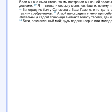
Если бы она была стена, то мы построили бы на ней палаты
10
досками.
Я — стена, и сосцы у меня, как башни; потому я 
11
Виноградник был у Соломона в Ваал-Гамоне; он отдал эт
12
тысячу сребренников.
А мой виноградник у меня при себе
Жительница садов! товарищи внимают голосу твоему, дай и
14
Беги, возлюбленный мой; будь подобен серне или молодо