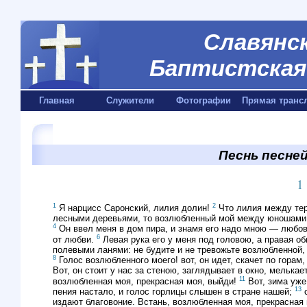
Славянск
Баптистская 
Главная
Служители
Фотографии
Прямая транс
Песнь песней
1
1
2
Я нарцисс Саронский, лилия долин!
Что лилия между тер
лесными деревьями, то возлюбленный мой между юношами. 
4
Он ввел меня в дом пира, и знамя его надо мною — любо
6
от любви.
Левая рука его у меня под головою, а правая о
полевыми ланями: не будите и не тревожьте возлюбленной, 
8
Голос возлюбленного моего! вот, он идет, скачет по горам
Вот, он стоит у нас за стеною, заглядывает в окно, мелькае
11
возлюбленная моя, прекрасная моя, выйди!
Вот, зима уже
13
пения настало, и голос горлицы слышен в стране нашей;
с
издают благовоние. Встань, возлюбленная моя, прекрасная