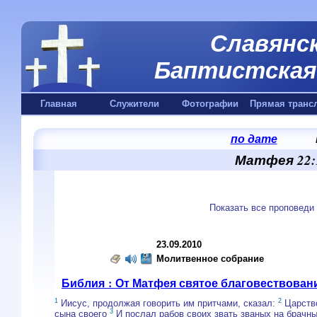
Славянск
Баптистская 
Главная
Служители
Фотографии
Прямая транс
по дате
Матфея 22:1
Показать все проповеди
23.09.2010
Молитвенное собрание
Библия : От Матфея святое благовествован
1
2
Иисус, продолжая говорить им притчами, сказал:
Царство
3
сына своего
И послал рабов своих звать званых на брачны