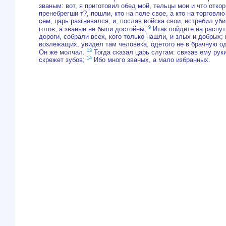
званым: вот, я приготовил обед мой, тельцы мои и что отко
пренебрегши т?, пошли, кто на поле свое, а кто на торговл
сем, царь разгневался, и, послав войска свои, истребил уб
9
готов, а званые не были достойны;
Итак пойдите на распути
дороги, собрали всех, кого только нашли, и злых и добрых
возлежащих, увидел там человека, одетого не в брачную о
13
Он же молчал.
Тогда сказал царь слугам: связав ему руки
14
скрежет зубов;
Ибо много званых, а мало избранных.