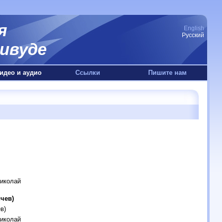
я
English
Русский
ивуде
идео и аудио
Ссылки
Пишите нам
Николай
чев)
в)
Николай