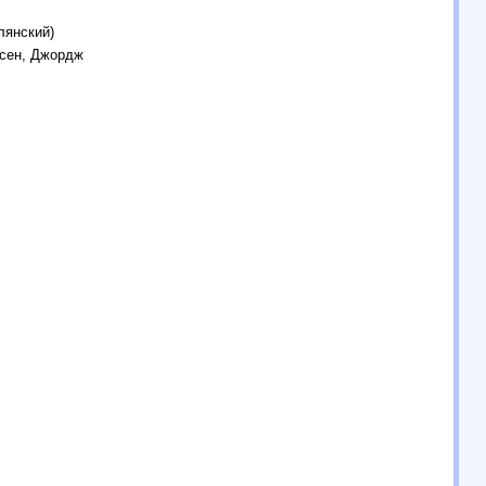
лянский)
ссен, Джордж