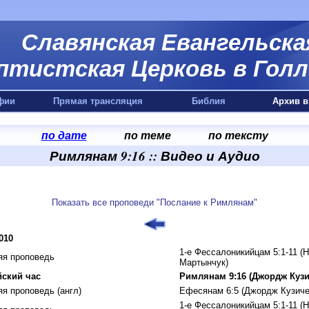
Славянская Евангельска
птистская Церковь в Голл
фии
Прямая трансляция
Библия
Архив в
по дате
по теме
по тексту
Римлянам 9:16 :: Видео и Аудио
Показать все проповеди "Послание к Римлянам"
010
1-е Фессалоникийцам 5:1-11 (
яя проповедь
Мартынчук)
ский час
Римлянам 9:16 (Джордж Кузи
яя проповедь (англ)
Ефесянам 6:5 (Джордж Кузиче
1-е Фессалоникийцам 5:1-11 (