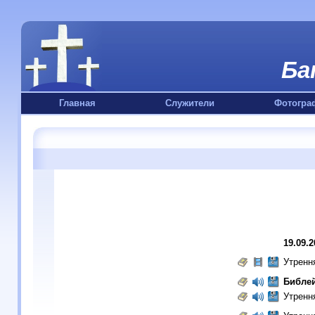
Ба
Главная
Служители
Фотогра
19.09.2
Утренн
Библей
Утренн