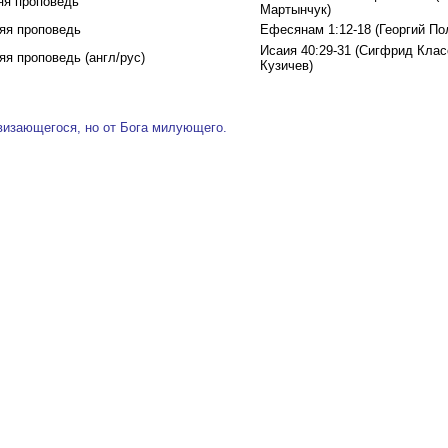
яя проповедь
Мартынчук)
яя проповедь
Ефесянам 1:12-18 (Георгий По
Исаия 40:29-31 (Сигфрид Кла
яя проповедь (англ/рус)
Кузичев)
визающегося, но от Бога милующего.