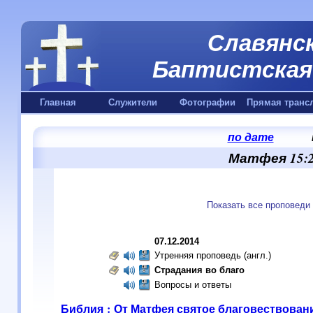
Славянск
Баптистская 
Главная
Служители
Фотографии
Прямая транс
по дате
Матфея 15:2
Показать все проповеди
07.12.2014
Утренняя проповедь (англ.)
Страдания во благо
Вопросы и ответы
Библия : От Матфея святое благовествован