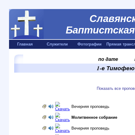
Славянск
Баптистская 
Главная
Служители
Фотографии
Прямая транс
по дате
1-е Тимофею 
Показать все пропо
Вечерняя проповедь
Молитвенное собрание
Вечерняя проповедь