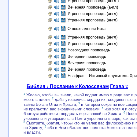
Утренняя проповедь (англ.)
Вечерняя проповедь (англ)
Утренняя проповедь (англ)
Утренняя проповедь (англ)
О восхвалении Бога
Утренняя проповедь (англ)
Утренняя проповедь (англ)
Новогодняя проповедь
Вечерняя проповедь
Вечерняя проповедь
Вечерняя проповедь
Епафрас – Истинный служитель Хри
Библия : Послание к Колоссянам
Глава 2
1
Желаю, чтобы вы знали, какой подвиг имею я ради вас и ра
2
моего в плоти,
дабы утешились сердца их, соединенные в 
3
тайны Бога и Отца и Христа,
в Котором сокрыты все сокро
5
не прельстил вас вкрадчивыми словами;
ибо хотя я и отс
6
благоустройство и твердость веры вашей во Христа.
Посем
укоренены и утверждены в Нем и укреплены в вере, как вы 
8
Смотрите, братия, чтобы кто не увлек вас философиею и 
9
по Христу;
ибо в Нем обитает вся полнота Божества теле
и власти.