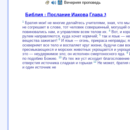
Вечерняя проповедь
Библия : Послание Иакова
Глава 3
1
Братия мои! не многие делайтесь учителями, зная, что 
не согрешает в слове, тот человек совершенный, могущий о
4
повиновались нам, и управляем всем телом их.
Вот, и кор
5
рулем направляются, куда хочет кормчий;
так и язык — не
6
вещества зажигает!
И язык — огонь, прикраса неправды; 
оскверняет все тело и воспаляет круг жизни, будучи сам в
пресмыкающихся и морских животных укрощается и укроще
9
это — неудержимое зло; он исполнен смертоносного яда.
И
10
по подобию Божию.
Из тех же уст исходит благословение 
12
отверстия источника сладкая и горькая
Не может, братия 
и один источник не