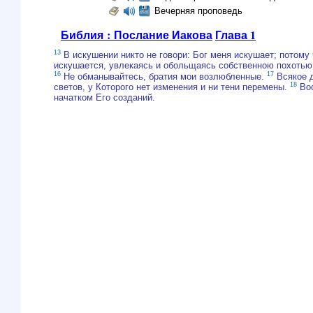
Вечерняя проповедь
Библия : Послание Иакова
Глава 1
13
В искушении никто не говори: Бог меня искушает; потому 
искушается, увлекаясь и обольщаясь собственною похоть
16
17
Не обманывайтесь, братия мои возлюбленные.
Всякое д
18
светов, у Которого нет изменения и ни тени перемены.
Вос
начатком Его созданий.