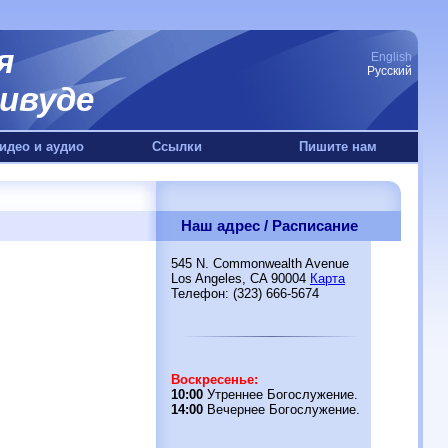
я
English
Русский
ивуде
идео и аудио
Ссылки
Пишите нам
Наш адрес / Расписание
545 N. Commonwealth Avenue
Los Angeles, CA 90004
Карта
Телефон: (323) 666-5674
Воскресенье:
10:00
Утреннее Богослужение.
14:00
Вечернее Богослужение.