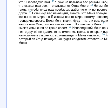
15
что Я заповедую вам.
Я уже не называю вас рабами, ибо р
16
что сказал вам все, что слышал от Отца Моего.
Не вы Мен
плод, и чтобы плод ваш пребывал, дабы, чего ни попросите
18
друга.
Если мир вас ненавидит, знайте, что Меня прежде
как вы не от мира, но Я избрал вас от мира, потому ненави
господина своего. Если Меня гнали, будут гнать и вас; ес
22
вам за имя Мое, потому что не знают Пославшего Меня.
Е
23
имеют извинения во грехе своем.
Ненавидящий Меня нена
никто другой не делал, то не имели бы греха; а теперь и в
26
написанное в законе их: возненавидели Меня напрасно.
Ко
Который от Отца исходит, Он будет свидетельствовать о М
Мною.