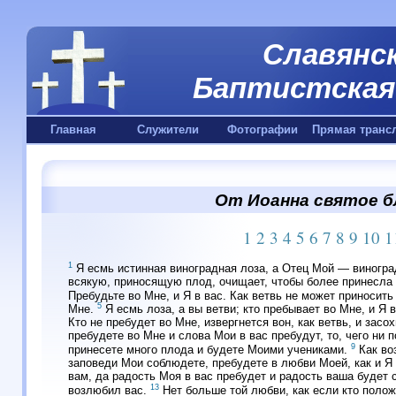
Славянск
Баптистская 
Главная
Служители
Фотографии
Прямая транс
От Иоанна святое бл
1
2
3
4
5
6
7
8
9
10
1
1
Я есмь истинная виноградная лоза, а Отец Мой — виногр
всякую, приносящую плод, очищает, чтобы более принесла
Пребудьте во Мне, и Я в вас. Как ветвь не может приносить
5
Мне.
Я есмь лоза, а вы ветви; кто пребывает во Мне, и Я 
Кто не пребудет во Мне, извергнется вон, как ветвь, и засох
пребудете во Мне и слова Мои в вас пребудут, то, чего ни 
9
принесете много плода и будете Моими учениками.
Как во
заповеди Мои соблюдете, пребудете в любви Моей, как и Я
вам, да радость Моя в вас пребудет и радость ваша будет
13
возлюбил вас.
Нет больше той любви, как если кто полож