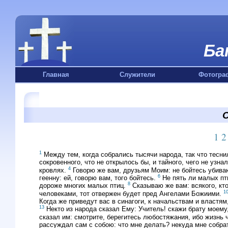
Ба
Главная
Служители
Фотогра
О
1
2
1
Между тем, когда собрались тысячи народа, так что тесни
сокровенного, что не открылось бы, и тайного, чего не узна
4
кровлях.
Говорю же вам, друзьям Моим: не бойтесь убива
6
геенну: ей, говорю вам, того бойтесь.
Не пять ли малых пти
8
дороже многих малых птиц.
Сказываю же вам: всякого, кт
1
человеками, тот отвержен будет пред Ангелами Божиими.
Когда же приведут вас в синагоги, к начальствам и властям,
13
Некто из народа сказал Ему: Учитель! скажи брату моему
сказал им: смотрите, берегитесь любостяжания, ибо жизнь 
рассуждал сам с собою: что мне делать? некуда мне собр