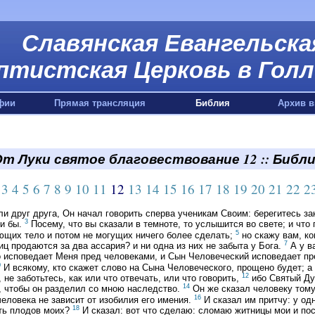
Славянская Евангельска
птистская Церковь в Голл
фии
Прямая трансляция
Библия
Архив в
т Луки святое благовествование 12 :: Библ
3
4
5
6
7
8
9
10
11
12
13
14
15
16
17
18
19
20
21
22
2
ли друг друга, Он начал говорить сперва ученикам Своим: берегитесь з
3
ли бы.
Посему, что вы сказали в темноте, то услышится во свете; и что 
5
ющих тело и потом не могущих ничего более сделать;
но скажу вам, ког
7
ц продаются за два ассария? и ни одна из них не забыта у Бога.
А у ва
о исповедает Меня пред человеками, и Сын Человеческий исповедает 
0
И всякому, кто скажет слово на Сына Человеческого, прощено будет; а 
12
 не заботьтесь, как или что отвечать, или что говорить,
ибо Святый Дух
14
, чтобы он разделил со мною наследство.
Он же сказал человеку тому
16
человека не зависит от изобилия его имения.
И сказал им притчу: у од
18
ать плодов моих?
И сказал: вот что сделаю: сломаю житницы мои и пос