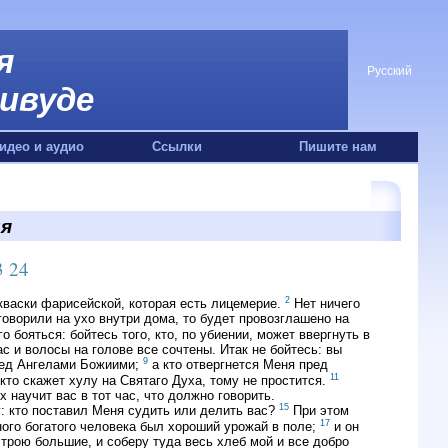
я
English
Русский
ивуде
идео и аудио
Ссылки
Пишите нам
ия
3
24
2
акваски фарисейской, которая есть лицемерие.
Нет ничего
говорили на ухо внутри дома, то будет провозглашено на
о бояться: бойтесь того, кто, по убиении, может ввергнуть в
с и волосы на голове все сочтены. Итак не бойтесь: вы
9
пред Ангелами Божиими;
а кто отвергнется Меня пред
11
кто скажет хулу на Святаго Духа, тому не простится.
 научит вас в тот час, что должно говорить.
15
: кто поставил Меня судить или делить вас?
При этом
17
ного богатого человека был хороший урожай в поле;
и он
трою большие, и соберу туда весь хлеб мой и все добро