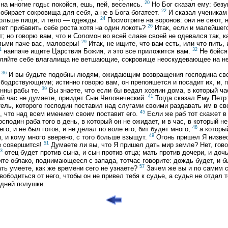
20
на многие годы: покойся, ешь, пей, веселись.
Но Бог сказал ему: безу
22
собирает сокровища для себя, а не в Бога богатеет.
И сказал ученикам
24
ольше пищи, и тело — одежды.
Посмотрите на воронов: они не сеют, н
26
жет прибавить себе роста хотя на один локоть?
Итак, если и малейшего
т; но говорю вам, что и Соломон во всей славе своей не одевался так, к
29
кольми паче вас, маловеры!
Итак, не ищите, что вам есть, или что пить,
1
32
наипаче ищите Царствия Божия, и это все приложится вам.
Не бойся
яйте себе влагалища не ветшающие, сокровище неоскудевающее на небе
36
.
И вы будьте подобны людям, ожидающим возвращения господина своего
 бодрствующими; истинно говорю вам, он препояшется и посадит их, и, 
39
енны рабы те.
Вы знаете, что если бы ведал хозяин дома, в который ча
41
рый час не думаете, приидет Сын Человеческий.
Тогда сказал Ему Петр:
тель, которого господин поставил над слугами своими раздавать им в с
45
 что над всем имением своим поставит его.
Если же раб тот скажет в 
осподин раба того в день, в который он не ожидает, и в час, в который не
48
го, и не был готов, и не делал по воле его, бит будет много;
а который
49
я, и кому много вверено, с того больше взыщут.
Огонь пришел Я низвес
51
е совершится!
Думаете ли вы, что Я пришел дать мир земле? Нет, гов
3
отец будет против сына, и сын против отца; мать против дочери, и дочь
ите облако, поднимающееся с запада, тотчас говорите: дождь будет, и б
57
ть умеете, как же времени сего не узнаете?
Зачем же вы и по самим с
вободиться от него, чтобы он не привел тебя к судье, а судья не отдал 
едней полушки.