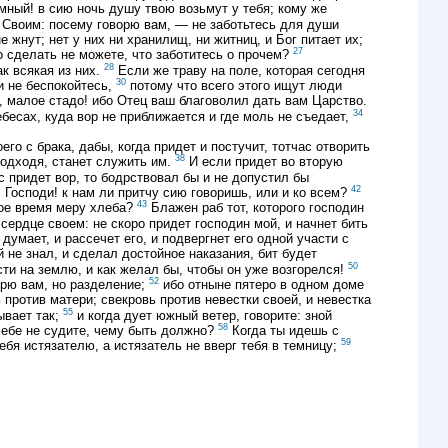
мный! в сию ночь душу твою возьмут у тебя; кому же
 Своим: посему говорю вам, — не заботьтесь для души
е жнут; нет у них ни хранилищ, ни житниц, и Бог питает их;
27
 сделать не можете, что заботитесь о прочем?
28
ак всякая из них.
Если же траву на поле, которая сегодня
30
 и не беспокойтесь,
потому что всего этого ищут люди
, малое стадо! ибо Отец ваш благоволил дать вам Царство.
34
сах, куда вор не приближается и где моль не съедает,
 с брака, дабы, когда придет и постучит, тотчас отворить
38
подходя, станет служить им.
И если придет во вторую
с придет вор, то бодрствовал бы и не допустил бы
42
 Господи! к нам ли притчу сию говоришь, или и ко всем?
43
вое время меру хлеба?
Блажен раб тот, которого господин
сердце своем: не скоро придет господин мой, и начнет бить
 думает, и рассечет его, и подвергнет его одной участи с
 не знал, и сделал достойное наказания, бит будет
50
ти на землю, и как желал бы, чтобы он уже возгорелся!
52
орю вам, но разделение;
ибо отныне пятеро в одном доме
 против матери; свекровь против невестки своей, и невестка
55
ывает так;
и когда дует южный ветер, говорите: зной
58
ебе не судите, чему быть должно?
Когда ты идешь с
59
тебя истязателю, а истязатель не вверг тебя в темницу;