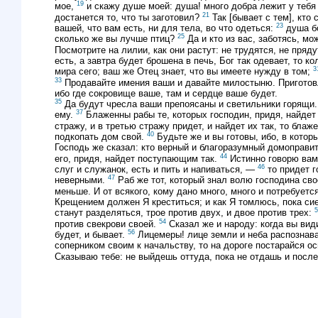
19
мое,
и скажу душе моей: душа! много добра лежит у тебя 
21
достанется то, что ты заготовил?
Так [бывает с тем], кто 
23
вашей, что вам есть, ни для тела, во что одеться:
душа б
25
сколько же вы лучше птиц?
Да и кто из вас, заботясь, мо
Посмотрите на лилии, как они растут: не трудятся, не пряду
есть, а завтра будет брошена в печь, Бог так одевает, то 
3
мира сего; ваш же Отец знает, что вы имеете нужду в том;
33
Продавайте имения ваши и давайте милостыню. Приготовл
ибо где сокровище ваше, там и сердце ваше будет.
35
Да будут чресла ваши препоясаны и светильники горящи
37
ему.
Блаженны рабы те, которых господин, придя, найдет
стражу, и в третью стражу придет, и найдет их так, то блаж
40
подкопать дом свой.
Будьте же и вы готовы, ибо, в кото
Господь же сказал: кто верный и благоразумный домоправи
44
его, придя, найдет поступающим так.
Истинно говорю вам,
46
слуг и служанок, есть и пить и напиваться, —
то придет г
47
неверными.
Раб же тот, который знал волю господина свое
меньше. И от всякого, кому дано много, много и потребуетс
Крещением должен Я креститься; и как Я томлюсь, пока си
5
станут разделяться, трое против двух, и двое против трех:
54
против свекрови своей.
Сказал же и народу: когда вы вид
56
будет, и бывает.
Лицемеры! лице земли и неба распознава
соперником своим к начальству, то на дороге постарайся ос
Сказываю тебе: не выйдешь оттуда, пока не отдашь и посл