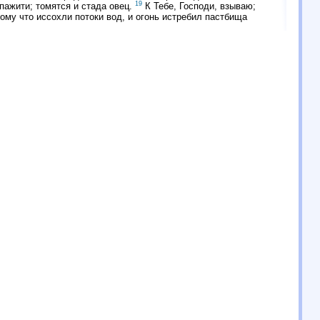
19
 пажити; томятся и стада овец.
К Тебе, Господи, взываю;
ому что иссохли потоки вод, и огонь истребил пастбища