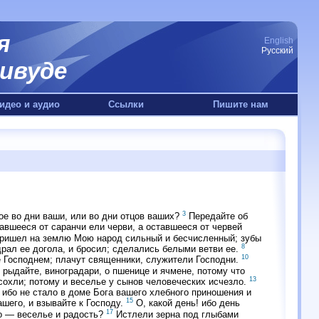
я
English
Русский
ивуде
идео и аудио
Ссылки
Пишите нам
3
ое во дни ваши, или во дни отцов ваших?
Передайте об
авшееся от саранчи ели черви, а оставшееся от червей
ришел на землю Мою народ сильный и бесчисленный; зубы
8
ал ее догола, и бросил; сделались белыми ветви ее.
10
 Господнем; плачут священники, служители Господни.
рыдайте, виноградари, о пшенице и ячмене, потому что
13
осохли; потому и веселье у сынов человеческих исчезло.
 ибо не стало в доме Бога вашего хлебного приношения и
15
ашего, и взывайте к Господу.
О, какой день! ибо день
17
о — веселье и радость?
Истлели зерна под глыбами