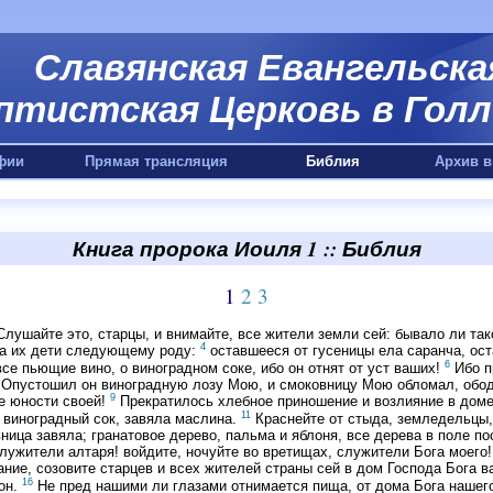
Славянская Евангельска
птистская Церковь в Голл
фии
Прямая трансляция
Библия
Архив в
Книга пророка Иоиля 1 :: Библия
1
2
3
лушайте это, старцы, и внимайте, все жители земли сей: бывало ли так
4
 а их дети следующему роду:
оставшееся от гусеницы ела саранча, ост
6
се пьющие вино, о виноградном соке, ибо он отнят от уст ваших!
Ибо п
Опустошил он виноградную лозу Мою, и смоковницу Мою обломал, ободр
9
е юности своей!
Прекратилось хлебное приношение и возлияние в доме
11
х виноградный сок, завяла маслина.
Краснейте от стыда, земледельцы, 
ница завяла; гранатовое дерево, пальма и яблоня, все дерева в поле п
ужители алтаря! войдите, ночуйте во вретищах, служители Бога моего!
ние, созовите старцев и всех жителей страны сей в дом Господа Бога в
16
 он.
Не пред нашими ли глазами отнимается пища, от дома Бога нашег