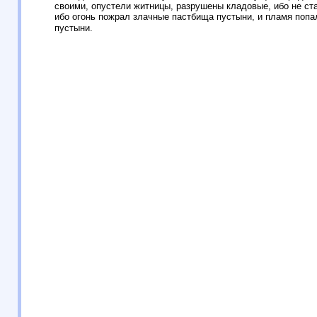
своими, опустели житницы, разрушены кладовые, ибо не ст
ибо огонь пожрал злачные пастбища пустыни, и пламя попа
пустыни.