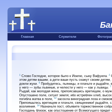
Ба
Главная
Служители
Фотогра
1
2
Слово Господне, которое было к Иоилю, сыну Вафуила.
С
этом детям вашим; а дети ваши пусть скажут своим детям,
5
доели жуки.
Пробудитесь, пьяницы, и плачьте и рыдайте, в
7
у него — зубы львиные, и челюсти у него — как у львицы.
Рыдай, как молодая жена, препоясавшись вретищем, о муж
Опустошено поле, сетует земля; ибо истреблен хлеб, высо
12
погибла жатва в поле,
засохла виноградная лоза и смоков
Препояшьтесь вретищем и плачьте, священники! рыдайте, сл
14
возлияния.
Назначьте пост, объявите торжественное собра
Господень близок; как опустошение от Всемогущего придет