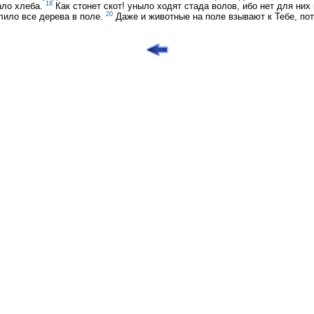
18
ало хлеба.
Как стонет скот! уныло ходят стада волов, ибо нет для них
20
лило все дерева в поле.
Даже и животные на поле взывают к Тебе, пот