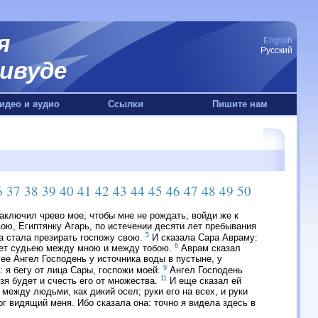
я
English
Русский
ивуде
идео и аудио
Ссылки
Пишите нам
6
37
38
39
40
41
42
43
44
45
46
47
48
49
50
аключил чрево мое, чтобы мне не рождать; войди же к
ою, Египтянку Агарь, по истечении десяти лет пребывания
5
на стала презирать госпожу свою.
И сказала Сара Авраму:
6
будет судьею между мною и между тобою.
Аврам сказал
ее Ангел Господень у источника воды в пустыне, у
9
: я бегу от лица Сары, госпожи моей.
Ангел Господень
11
зя будет и счесть его от множества.
И еще сказал ей
 между людьми, как дикий осел; руки его на всех, и руки
ог видящий меня. Ибо сказала она: точно я видела здесь в