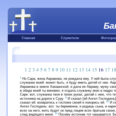
Ба
Главная
Служители
Фотогра
1
2
3
4
5
6
7
8
9
10
11
12
13
14
15
16
17
1
1
Но Сара, жена Аврамова, не рождала ему. У ней была слу
служанке моей: может быть, я буду иметь детей от нее. А
Аврамова в земле Ханаанской, и дала ее Авраму, мужу сво
в обиде моей ты виновен; я отдала служанку мою в недро т
Саре: вот, служанка твоя в твоих руках; делай с нею, что т
8
источника на дороге к Суру.
И сказал [ей Ангел Господень]
10
сказал ей: возвратись к госпоже своей и покорись ей.
И ск
Ангел Господень: вот, ты беременна, и родишь сына, и на
всех на него; жить будет он пред лицем всех братьев своих
14
след видящего меня.
Посему источник тот называется: Б