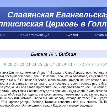
Славянская Евангельска
птистская Церковь в Голл
фии
Прямая трансляция
Библия
Архив в
Бытие 16 :: Библия
8
19
20
21
22
23
24
25
26
27
28
29
30
31
32
33
34
35
3
2
жанка Египтянка, именем Агарь.
И сказала Сара Авраму: вот, Господь з
3
врам послушался слов Сары.
И взяла Сара, жена Аврамова, служанку св
4
ему, в жену.
Он вошел к Агари, и она зачала. Увидев же, что зачала, о
вое; а она, увидев, что зачала, стала презирать меня; Господь пусть 
7
ебе угодно. И Сара стала притеснять ее, и она убежала от нее.
И нашел 
: Агарь, служанка Сарина! откуда ты пришла и куда идешь? Она сказала
азал ей Ангел Господень: умножая умножу потомство твое, так что нель
12
речешь ему имя Измаил, ибо услышал Господь страдание твое;
он будет
13
.
И нарекла [Агарь] Господа, Который говорил к ней, сим именем: Ты Б
еэр-лахай-рои. Он находится между Кадесом и между Баредом.