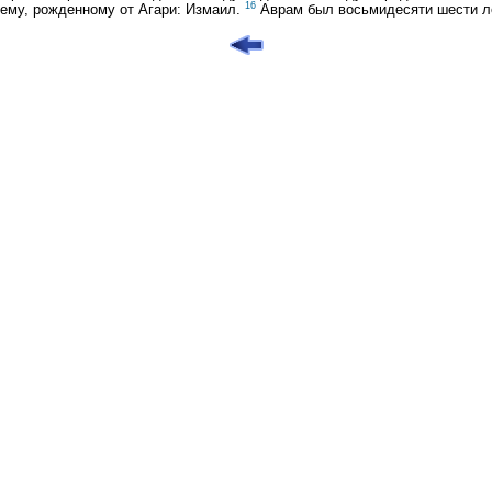
16
оему, рожденному от Агари: Измаил.
Аврам был восьмидесяти шести ле