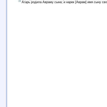
15
Агарь родила Авраму сына; и нарек [Аврам] имя сыну св